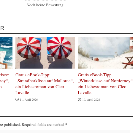
Noch keine Bewertung
ER
dsee:
Gratis eBook-Tipp:
Gratis eBook-Tipp
ney“,
„Strandbarküsse auf Mallorca“,
„Winterküsse auf Norderney“
o
ein Liebesroman von Cleo
ein Liebesroman von Cleo
Lavalle
Lavalle
11. April 2026
10. April 2026
*
 be published. Required fields are marked