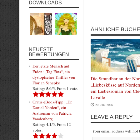
DOWNLOADS
Submit Rating
ÄHNLICHE BÜCH
NEUESTE
BEWERTUNGEN
Der letzte Mensch auf
Erden: „Tag Eins“, ein
dystopischer Thriller von
Die Strandbar an der Nor
Florian Schepke
„Liebesküsse auf Norder
5.0
Rating:
/5. From 1 vote.
ein Liebesroman von Cle
Lavalle
Gratis eBook-Tipp: „Dr.
20. Juni 2026
Daniel Norden“, ein
Arztroman von Patricia
LEAVE A REPLY
Vandenberg
4.1
Rating:
/5. From 12
votes.
Your email address will not