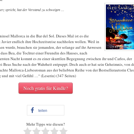
rz spricht, hat der Verstand zu schweigen …
insel Mallorca in die Bar del Sol. Dieses Mal ist es die
 Javier endlich ihre Hochzeitsreise nachholen wollen. Weil in
en wurde, brauchen sie jemanden, der solange auf ihr Anwesen
n, dass Bea, die Tochter einer Freundin des Hauses, nach
r ersten Nacht kommt es zu einer skurrilen Begegnung zwischen ihr und Carlos, der
 bei Beas Suche nach der Wahrheit entpuppt. Doch auch er hat sein Geheimnis, von 
r achte Mallorca-Liebesroman aus der beliebten Reihe von der Bestsellerautorin Cle
 und mit viel Gefühl …“ (Leserin) (347 Seiten)
Noch gratis für Kindle?
teilen
Mehr Tipps wie diesen?