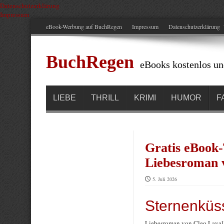
Datenschutzerklärung
Impressum
eBook-Werbung auf BuchRegen
Impressum
Datenschutzerklärung
BuchRegen
eBooks kostenlos un
LIEBE
THRILL
KRIMI
HUMOR
F
Gratis eBook-
Liebesroman v
5. Juli 2026
Sternenküss
Liebesroman von Cleo Laval