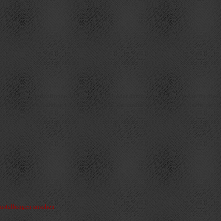
, um Geräteinformationen zu speichern und/oder darauf zuzugreifen. Wenn du dies
rteilst oder zurückziehst, können bestimmte Merkmale und Funktionen beeinträchti
nstellungen ansehen