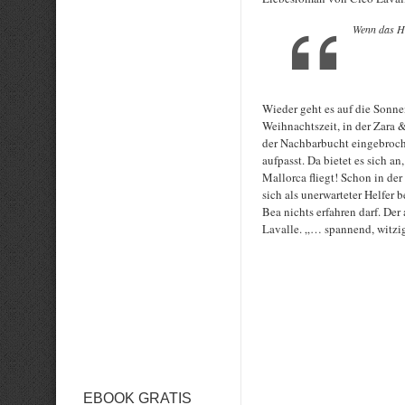
Wenn das He
Wieder geht es auf die Sonnen
Weihnachtszeit, in der Zara &
der Nachbarbucht eingebroch
aufpasst. Da bietet es sich a
Mallorca fliegt! Schon in de
sich als unerwarteter Helfer
Bea nichts erfahren darf. De
Lavalle. „… spannend, witzig
Rate this item:
EBOOK GRATIS