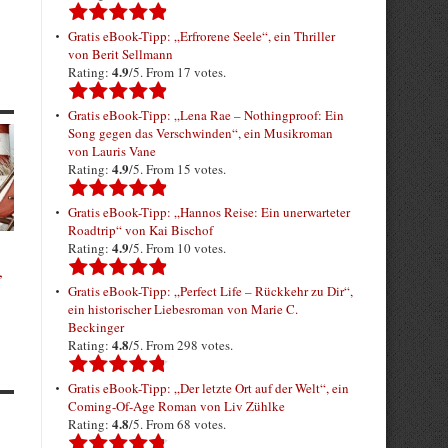
Gratis eBook-Tipp: „Erfrorene Seele“, ein Thriller
von Berit Sellmann
4.9
Rating:
/5. From 17 votes.
Gratis eBook-Tipp: „Lena Rae – Nothingproof: Ein
Song gegen das Verschwinden“, ein Musikroman
von Lauris Vane
4.9
Rating:
/5. From 15 votes.
Gratis eBook-Tipp: „Hannos Reise: Ein unerwarteter
Roadtrip“ von Kai Bischof
4.9
Rating:
/5. From 10 votes.
,
Gratis eBook-Tipp: „Perfect Life – Rückkehr zu Dir“,
ein historischer Liebesroman von Marie C.
Beckinger
4.8
Rating:
/5. From 298 votes.
Gratis eBook-Tipp: „Der letzte Ort auf der Welt“, ein
Coming-Of-Age Roman von Liv Zühlke
4.8
Rating:
/5. From 68 votes.