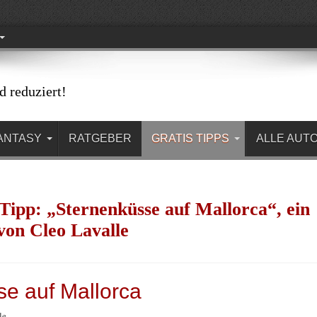
d reduziert!
ANTASY
RATGEBER
GRATIS TIPPS
ALLE AUT
Tipp: „Sternenküsse auf Mallorca“, ein
on Cleo Lavalle
e auf Mallorca
le