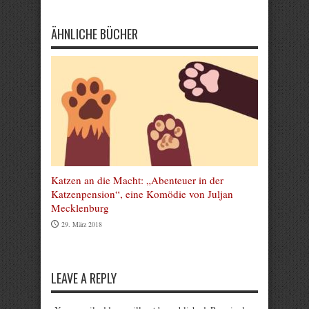
ÄHNLICHE BÜCHER
Katzen an die Macht: „Abenteuer in der
Katzenpension“, eine Komödie von Juljan
Mecklenburg
29. März 2018
LEAVE A REPLY