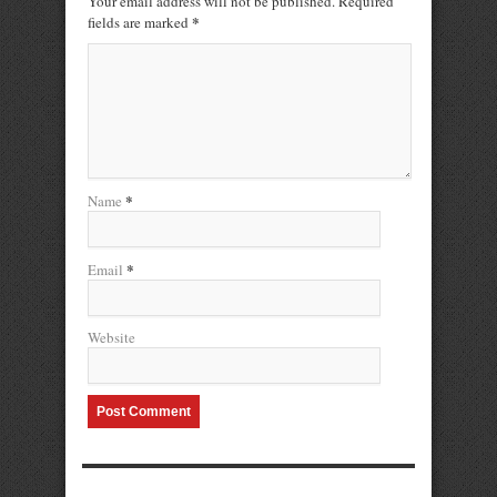
Your email address will not be published. Required
*
fields are marked
*
Name
*
Email
Website