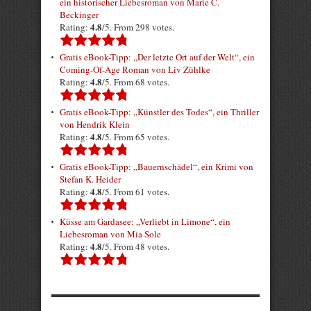
ein historischer Liebesroman von Marie C.
Beckinger
4.8
Rating:
/5. From 298 votes.
Gratis eBook-Tipp: „Der letzte Ort auf der Welt“, ein
Coming-Of-Age Roman von Liv Zühlke
4.8
Rating:
/5. From 68 votes.
Gratis eBook-Tipp: „Künstler des Todes“, ein Thriller
von Hendrik Klein
4.8
Rating:
/5. From 65 votes.
Gratis eBook-Tipp: „Bauernschädel“, ein Krimi von
Stefan K. Heider
4.8
Rating:
/5. From 61 votes.
Küsse am Gardasee: „Verliebt in Limone“, ein
Liebesroman von Mia Sole
4.8
Rating:
/5. From 48 votes.