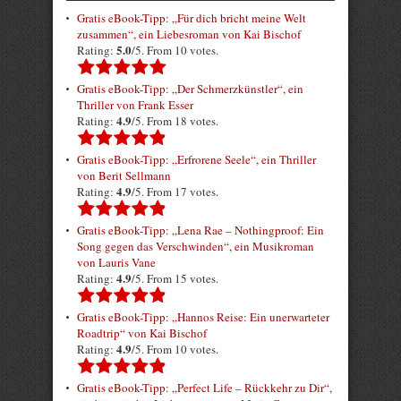
Gratis eBook-Tipp: „Für dich bricht meine Welt
zusammen“, ein Liebesroman von Kai Bischof
5.0
Rating:
/5. From 10 votes.
Gratis eBook-Tipp: „Der Schmerzkünstler“, ein
Thriller von Frank Esser
4.9
Rating:
/5. From 18 votes.
Gratis eBook-Tipp: „Erfrorene Seele“, ein Thriller
von Berit Sellmann
4.9
Rating:
/5. From 17 votes.
Gratis eBook-Tipp: „Lena Rae – Nothingproof: Ein
Song gegen das Verschwinden“, ein Musikroman
von Lauris Vane
4.9
Rating:
/5. From 15 votes.
Gratis eBook-Tipp: „Hannos Reise: Ein unerwarteter
Roadtrip“ von Kai Bischof
4.9
Rating:
/5. From 10 votes.
Gratis eBook-Tipp: „Perfect Life – Rückkehr zu Dir“,