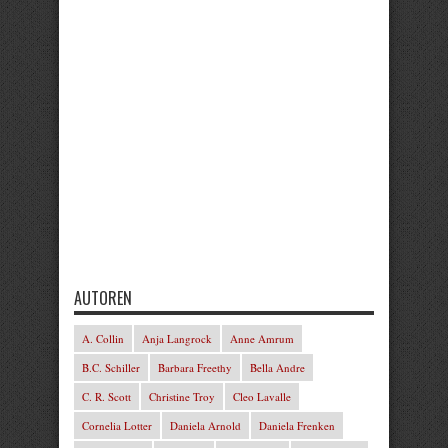
AUTOREN
A. Collin
Anja Langrock
Anne Amrum
B.C. Schiller
Barbara Freethy
Bella Andre
C. R. Scott
Christine Troy
Cleo Lavalle
Cornelia Lotter
Daniela Arnold
Daniela Frenken