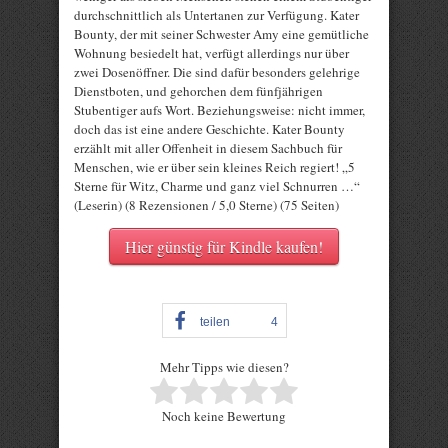
durchschnittlich als Untertanen zur Verfügung. Kater
Bounty, der mit seiner Schwester Amy eine gemütliche
Wohnung besiedelt hat, verfügt allerdings nur über
zwei Dosenöffner. Die sind dafür besonders gelehrige
Dienstboten, und gehorchen dem fünfjährigen
Stubentiger aufs Wort. Beziehungsweise: nicht immer,
doch das ist eine andere Geschichte. Kater Bounty
erzählt mit aller Offenheit in diesem Sachbuch für
Menschen, wie er über sein kleines Reich regiert! „5
Sterne für Witz, Charme und ganz viel Schnurren …“
(Leserin) (8 Rezensionen / 5,0 Sterne) (75 Seiten)
Hier günstig für Kindle kaufen!
teilen
4
Mehr Tipps wie diesen?
Rate this item:
Noch keine Bewertung
Submit Rating