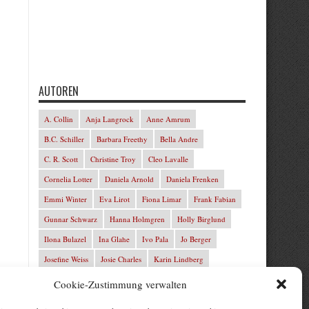
AUTOREN
A. Collin
Anja Langrock
Anne Amrum
B.C. Schiller
Barbara Freethy
Bella Andre
C. R. Scott
Christine Troy
Cleo Lavalle
Cornelia Lotter
Daniela Arnold
Daniela Frenken
Emmi Winter
Eva Lirot
Fiona Limar
Frank Fabian
Gunnar Schwarz
Hanna Holmgren
Holly Birglund
Ilona Bulazel
Ina Glahe
Ivo Pala
Jo Berger
Josefine Weiss
Josie Charles
Karin Lindberg
L.C. Frey
Laura Winter
Leonie von Zedernburg
Cookie-Zustimmung verwalten
Lita Harris
Marcus Hünnebeck
Marit Bernson