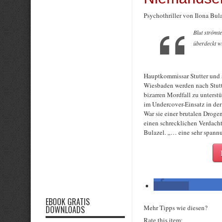
Psychothriller von Ilona Bul
Blut strömte
überdeckt 
Hauptkommissar Stutter und 
Wiesbaden werden nach Stutt
bizarren Mordfall zu unterst
im Undercover-Einsatz in der
War sie einer brutalen Drog
einen schrecklichen Verdacht 
Bulazel. „… eine sehr spann
teilen
EBOOK GRATIS
Mehr Tipps wie diesen?
DOWNLOADS
Rate this item: