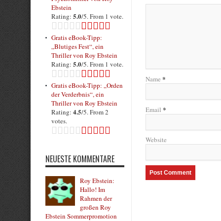
Ebstein
5.0
Rating:
/5. From 1 vote.
Gratis eBook-Tipp:
„Blutiges Fest“, ein
Thriller von Roy Ebstein
5.0
Rating:
/5. From 1 vote.
*
Name
Gratis eBook-Tipp: „Orden
der Verderbnis“, ein
Thriller von Roy Ebstein
*
Email
4.5
Rating:
/5. From 2
votes.
Website
NEUESTE KOMMENTARE
Roy Ebstein:
Hallo! Im
Rahmen der
großen Roy
Ebstein Sommerpromotion