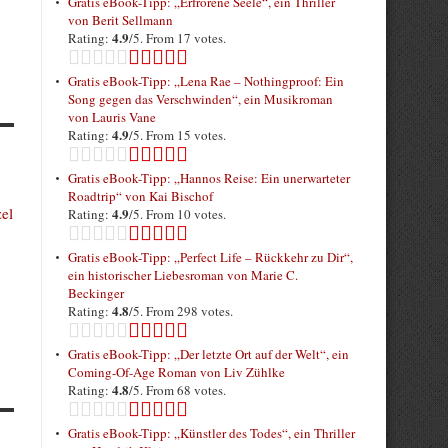
Gratis eBook-Tipp: „Erfrorene Seele“, ein Thriller
von Berit Sellmann
4.9
Rating:
/5. From 17 votes.
Gratis eBook-Tipp: „Lena Rae – Nothingproof: Ein
Song gegen das Verschwinden“, ein Musikroman
von Lauris Vane
4.9
Rating:
/5. From 15 votes.
Gratis eBook-Tipp: „Hannos Reise: Ein unerwarteter
Roadtrip“ von Kai Bischof
zel
4.9
Rating:
/5. From 10 votes.
Gratis eBook-Tipp: „Perfect Life – Rückkehr zu Dir“,
ein historischer Liebesroman von Marie C.
Beckinger
4.8
Rating:
/5. From 298 votes.
Gratis eBook-Tipp: „Der letzte Ort auf der Welt“, ein
Coming-Of-Age Roman von Liv Zühlke
4.8
Rating:
/5. From 68 votes.
Gratis eBook-Tipp: „Künstler des Todes“, ein Thriller