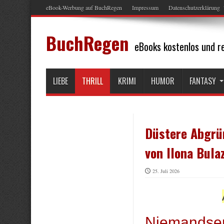
eBook-Werbung auf BuchRegen
Impressum
Datenschutzerklärung
BuchRegen
eBooks kostenlos und re
LIEBE
THRILL
KRIMI
HUMOR
FANTASY
Düstere Abgrün
von Ilona Bula
25. Juli 2026
Niemandse