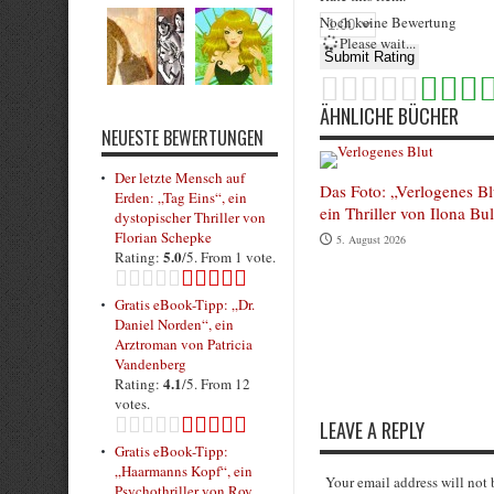
Noch keine Bewertung
Please wait...
Submit Rating
ÄHNLICHE BÜCHER
NEUESTE BEWERTUNGEN
Der letzte Mensch auf
Das Foto: „Verlogenes Bl
Erden: „Tag Eins“, ein
ein Thriller von Ilona Bu
dystopischer Thriller von
Florian Schepke
5. August 2026
5.0
Rating:
/5. From 1 vote.
Gratis eBook-Tipp: „Dr.
Daniel Norden“, ein
Arztroman von Patricia
Vandenberg
4.1
Rating:
/5. From 12
votes.
LEAVE A REPLY
Gratis eBook-Tipp:
„Haarmanns Kopf“, ein
Your email address will not
Psychothriller von Roy