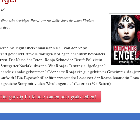
azel
 über sein dreckiges Hemd, sorgte dafür, dass die alten Flecken
wurden …
seine Kollegin Oberkommissarin Nau von der Kripo
gart geschickt, um die dortigen Kollegen bei einem besonders
ützen. Der Name der Toten: Ronja Schneider. Beruf: Polizistin
 Stuttgarter Nachtklubszene. War Ronjas Tarnung aufgeflogen?
enbande zu nahe gekommen? Oder hatte Ronja ein gut gehütetes Geheimnis, das jetz
aufwirft? Ein Psychothriller für nervenstarke Leser von der Bestsellerautorin Ilona
ungsreiche Story mit vielen Wendungen …“ (Leserin) (296 Seiten)
Hier günstig für Kindle kaufen oder gratis leihen!