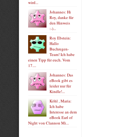
wird...
Johannes: Hi
Roy, danke für
den Hinweis
:-)...
Roy Ebstein:
Hallo
Buchregen-
Team! Ich habe
einen Tipp für euch. Vom
17....
Johannes: Das
eBook gibt es
leider nur für
Kindle!...
Köhl , Maria:
Ich habe
Interesse an dem
eBook Earl of
Night von Clannon Mi...