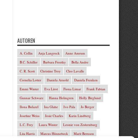
AUTOREN
A. Collin
Anja Langrock
Anne Amrum
B.C. Schiller
Barbara Freethy
Bella Andre
C. R. Scott
Christine Troy
Cleo Lavalle
Cornelia Lotter
Daniela Arnold
Daniela Frenken
Emmi Winter
Eva Lirot
Fiona Limar
Frank Fabian
Gunnar Schwarz
Hanna Holmgren
Holly Birglund
Ilona Bulazel
Ina Glahe
Ivo Pala
Jo Berger
Josefine Weiss
Josie Charles
Karin Lindberg
L.C. Frey
Laura Winter
Leonie von Zedernburg
Lita Harris
Marcus Hünnebeck
Marit Bernson