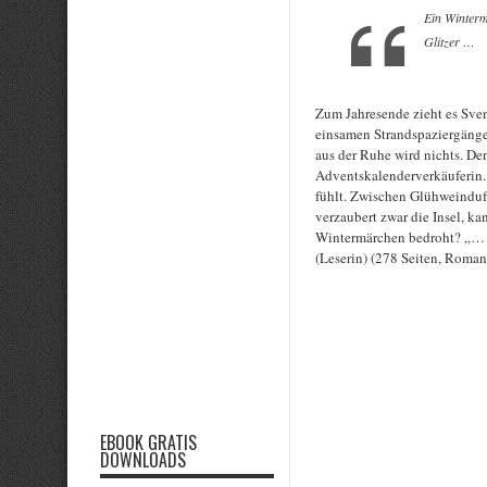
Ein Winterm
Glitzer …
Zum Jahresende zieht es Sven
einsamen Strandspaziergäng
aus der Ruhe wird nichts. Den
Adventskalenderverkäuferin.
fühlt. Zwischen Glühweinduft
verzaubert zwar die Insel, k
Wintermärchen bedroht? „… r
(Leserin) (278 Seiten, Roman
EBOOK GRATIS
DOWNLOADS
Rate this item: