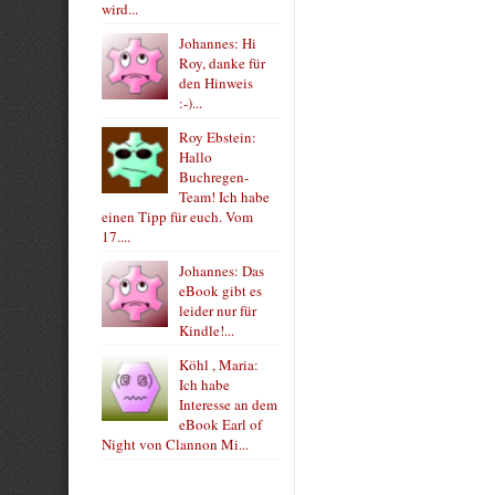
wird...
Johannes: Hi
Roy, danke für
den Hinweis
:-)...
Roy Ebstein:
Hallo
Buchregen-
Team! Ich habe
einen Tipp für euch. Vom
17....
Johannes: Das
eBook gibt es
leider nur für
Kindle!...
Köhl , Maria:
Ich habe
Interesse an dem
eBook Earl of
Night von Clannon Mi...