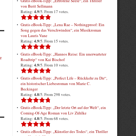
Gratis eBook-Tipp: „Erfrorene Seele“, ein Thriller
von Berit Sellmann
4.9
Rating:
/5. From 17 votes.
Gratis eBook-Tipp: „Lena Rae – Nothingproof: Ein
Song gegen das Verschwinden“, ein Musikroman
von Lauris Vane
4.9
Rating:
/5. From 15 votes.
Gratis eBook-Tipp: „Hannos Reise: Ein unerwarteter
e
Roadtrip“ von Kai Bischof
4.9
Rating:
/5. From 10 votes.
Gratis eBook-Tipp: „Perfect Life – Rückkehr zu Dir“,
ein historischer Liebesroman von Marie C.
Beckinger
4.8
Rating:
/5. From 298 votes.
Gratis eBook-Tipp: „Der letzte Ort auf der Welt“, ein
Coming-Of-Age Roman von Liv Zühlke
4.8
Rating:
/5. From 68 votes.
Gratis eBook-Tipp: „Künstler des Todes“, ein Thriller