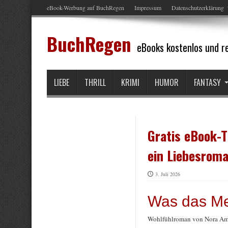
eBook-Werbung auf BuchRegen
Impressum
Datenschutzerklärung
BuchRegen
eBooks kostenlos und re
LIEBE
THRILL
KRIMI
HUMOR
FANTASY
Gratis eBook-T
ein Liebesrom
3. Juli 2026
Was das Me
Wohlfühlroman von Nora Am