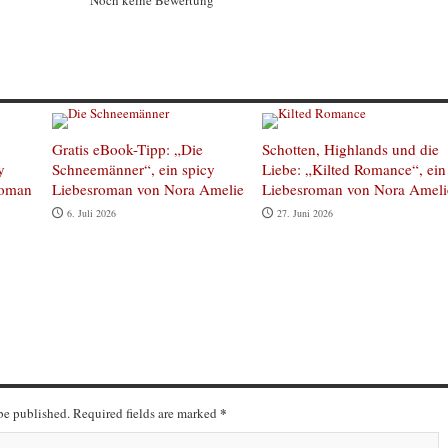
Noch keine Bewertung
Gratis eBook-Tipp: „Die
Schotten, Highlands und die
y
Schneemänner“, ein spicy
Liebe: „Kilted Romance“, ein
roman
Liebesroman von Nora Amelie
Liebesroman von Nora Ameli
6. Juli 2026
27. Juni 2026
*
 be published. Required fields are marked