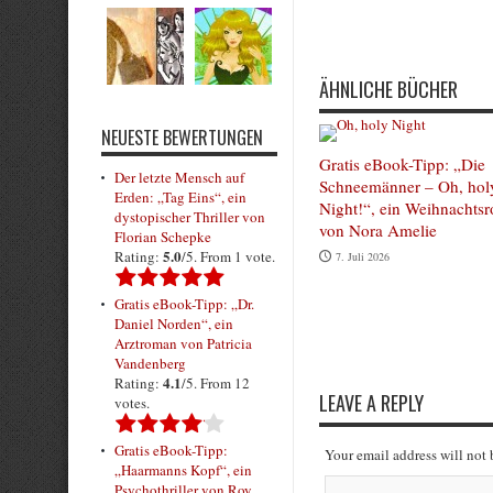
Submit Rating
ÄHNLICHE BÜCHER
NEUESTE BEWERTUNGEN
Gratis eBook-Tipp: „Die
Der letzte Mensch auf
Schneemänner – Oh, hol
Erden: „Tag Eins“, ein
Night!“, ein Weihnachts
dystopischer Thriller von
von Nora Amelie
Florian Schepke
5.0
Rating:
/5. From 1 vote.
7. Juli 2026
Gratis eBook-Tipp: „Dr.
Daniel Norden“, ein
Arztroman von Patricia
Vandenberg
4.1
Rating:
/5. From 12
LEAVE A REPLY
votes.
Gratis eBook-Tipp:
Your email address will not
„Haarmanns Kopf“, ein
Psychothriller von Roy