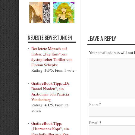
Rate this item:
Submit Rating
NEUESTE BEWERTUNGEN
LEAVE A REPLY
Der letzte Mensch auf
Your email address will not
Erden: „Tag Eins“, ein
dystopischer Thriller von
Florian Schepke
5.0
Rating:
/5. From 1 vote.
Gratis eBook-Tipp: „Dr.
Daniel Norden“, ein
Arztroman von Patricia
Vandenberg
*
Name
4.1
Rating:
/5. From 12
votes.
*
Email
Gratis eBook-Tipp:
„Haarmanns Kopf“, ein
Psychothriller von Roy