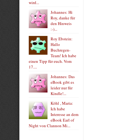
wird...
Johannes: Hi
Roy, danke für
den Hinweis
:-)...
Roy Ebstein:
Hallo
Buchregen-
Team! Ich habe
einen Tipp für euch. Vom
17....
Johannes: Das
eBook gibt es
leider nur für
Kindle!...
Köhl , Maria:
Ich habe
Interesse an dem
eBook Earl of
Night von Clannon Mi...