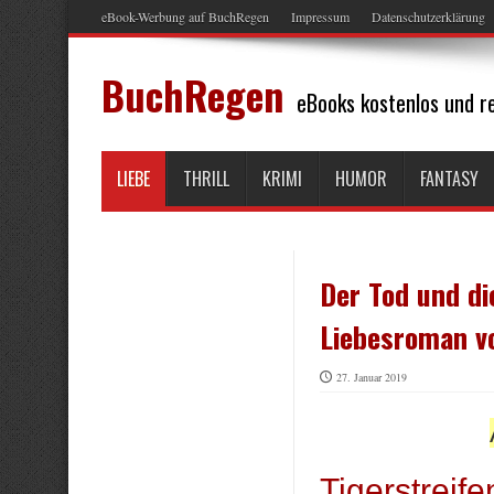
eBook-Werbung auf BuchRegen
Impressum
Datenschutzerklärung
BuchRegen
eBooks kostenlos und re
LIEBE
THRILL
KRIMI
HUMOR
FANTASY
Der Tod und di
Liebesroman v
27. Januar 2019
Tigerstreif