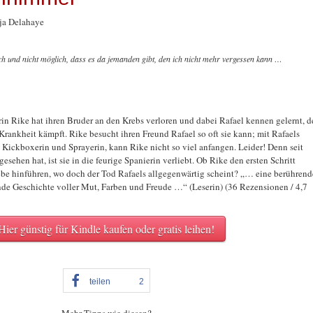
a Delahaye
ich und nicht möglich, dass es da jemanden gibt, den ich nicht mehr vergessen kann …
n Rike hat ihren Bruder an den Krebs verloren und dabei Rafael kennen gelernt, d
Krankheit kämpft. Rike besucht ihren Freund Rafael so oft sie kann; mit Rafaels
 Kickboxerin und Sprayerin, kann Rike nicht so viel anfangen. Leider! Denn seit
sehen hat, ist sie in die feurige Spanierin verliebt. Ob Rike den ersten Schritt
be hinführen, wo doch der Tod Rafaels allgegenwärtig scheint? „… eine berührend
de Geschichte voller Mut, Farben und Freude …“ (Leserin) (36 Rezensionen / 4,7
Hier günstig für Kindle kaufen oder gratis leihen!
teilen
2