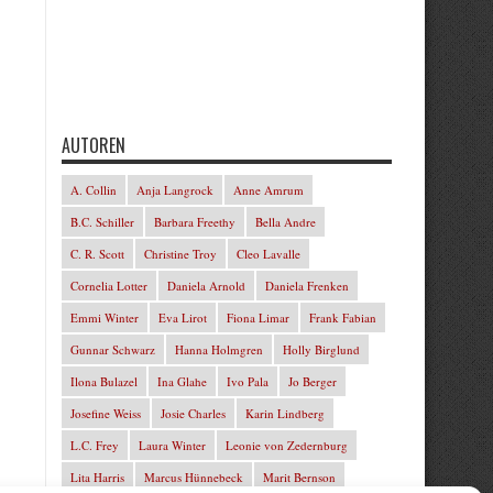
AUTOREN
A. Collin
Anja Langrock
Anne Amrum
B.C. Schiller
Barbara Freethy
Bella Andre
C. R. Scott
Christine Troy
Cleo Lavalle
Cornelia Lotter
Daniela Arnold
Daniela Frenken
Emmi Winter
Eva Lirot
Fiona Limar
Frank Fabian
Gunnar Schwarz
Hanna Holmgren
Holly Birglund
Ilona Bulazel
Ina Glahe
Ivo Pala
Jo Berger
Josefine Weiss
Josie Charles
Karin Lindberg
L.C. Frey
Laura Winter
Leonie von Zedernburg
Lita Harris
Marcus Hünnebeck
Marit Bernson