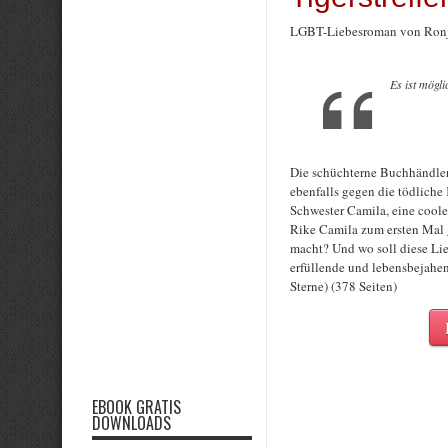
LGBT-Liebesroman von Ronj
Es ist mögl
Die schüchterne Buchhändleri
ebenfalls gegen die tödliche 
Schwester Camila, eine coole
Rike Camila zum ersten Mal ge
macht? Und wo soll diese Lie
erfüllende und lebensbejahen
Sterne) (378 Seiten)
EBOOK GRATIS
DOWNLOADS