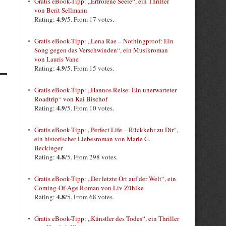
Gratis eBook-Tipp: „Erfrorene Seele“, ein Thriller
von Berit Sellmann
4.9
Rating:
/5. From 17 votes.
Gratis eBook-Tipp: „Lena Rae – Nothingproof: Ein
Song gegen das Verschwinden“, ein Musikroman
von Lauris Vane
4.9
Rating:
/5. From 15 votes.
Gratis eBook-Tipp: „Hannos Reise: Ein unerwarteter
Roadtrip“ von Kai Bischof
4.9
Rating:
/5. From 10 votes.
Gratis eBook-Tipp: „Perfect Life – Rückkehr zu Dir“,
ein historischer Liebesroman von Marie C.
Beckinger
4.8
Rating:
/5. From 298 votes.
Gratis eBook-Tipp: „Der letzte Ort auf der Welt“, ein
Coming-Of-Age Roman von Liv Zühlke
4.8
Rating:
/5. From 68 votes.
Gratis eBook-Tipp: „Künstler des Todes“, ein Thriller