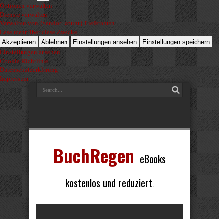
Optionen verwalten
Dienste verwalten
Verwalten von {vendor_count}-Lieferanten
Lese mehr über diese Zwecke
Akzeptieren
Ablehnen
Einstellungen ansehen
Einstellungen speichern
Einstellungen ansehen
Cookie-Richtlinie
Datenschutzerklärung
Impressum
BuchRegen
eBooks
kostenlos und reduziert!