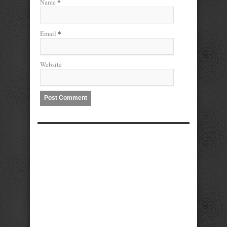
*
Name
*
Email
Website