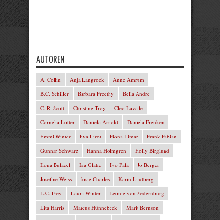
AUTOREN
A. Collin
Anja Langrock
Anne Amrum
B.C. Schiller
Barbara Freethy
Bella Andre
C. R. Scott
Christine Troy
Cleo Lavalle
Cornelia Lotter
Daniela Arnold
Daniela Frenken
Emmi Winter
Eva Lirot
Fiona Limar
Frank Fabian
Gunnar Schwarz
Hanna Holmgren
Holly Birglund
Ilona Bulazel
Ina Glahe
Ivo Pala
Jo Berger
Josefine Weiss
Josie Charles
Karin Lindberg
L.C. Frey
Laura Winter
Leonie von Zedernburg
Lita Harris
Marcus Hünnebeck
Marit Bernson