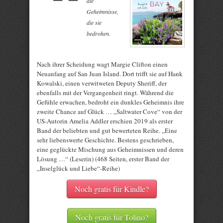
die
Geheimnisse,
die sie
bedrohen.
Nach ihrer Scheidung wagt Margie Clifton einen
Neuanfang auf San Juan Island. Dort trifft sie auf Hank
Kowalski, einen verwitweten Deputy Sheriff, der
ebenfalls mit der Vergangenheit ringt. Während die
Gefühle erwachen, bedroht ein dunkles Geheimnis ihre
zweite Chance auf Glück … „Saltwater Cove“ von der
US-Autorin Amelia Addler erschien 2019 als erster
Band der beliebten und gut bewerteten Reihe. „Eine
sehr liebenswerte Geschichte. Bestens geschrieben,
eine geglückte Mischung aus Geheimnissen und deren
Lösung …“ (Leserin) (468 Seiten, erster Band der
„Inselglück und Liebe“-Reihe)
Noch gratis für Kindle?
Noch gratis für Tolino?