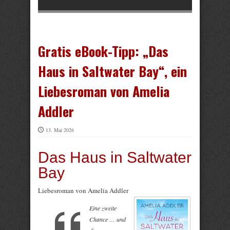
Gratis eBook-Tipp: „Das
Haus in Saltwater Bay“, ein
Liebesroman von Amelia
Addler
13. Mai 2026
Das Haus in Saltwater
Bay
Liebesroman von Amelia Addler
Eine zweite
Chance … und