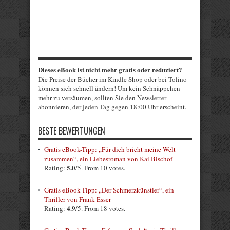
Dieses eBook ist nicht mehr gratis oder reduziert?
Die Preise der Bücher im Kindle Shop oder bei Tolino
können sich schnell ändern! Um kein Schnäppchen
mehr zu versäumen, sollten Sie den Newsletter
abonnieren, der jeden Tag gegen 18:00 Uhr erscheint.
BESTE BEWERTUNGEN
Gratis eBook-Tipp: „Für dich bricht meine Welt
zusammen“, ein Liebesroman von Kai Bischof
5.0
Rating:
/5. From 10 votes.
Gratis eBook-Tipp: „Der Schmerzkünstler“, ein
Thriller von Frank Esser
4.9
Rating:
/5. From 18 votes.