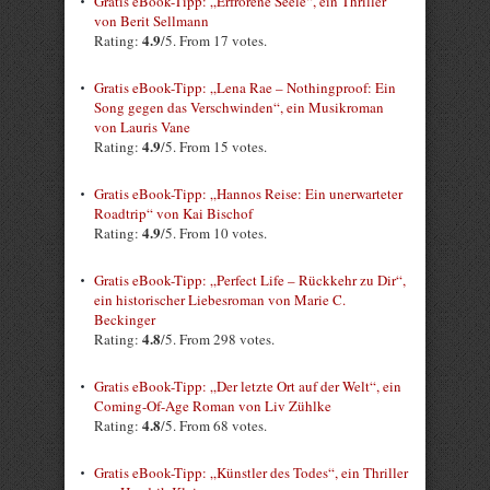
Gratis eBook-Tipp: „Erfrorene Seele“, ein Thriller
von Berit Sellmann
4.9
Rating:
/5. From 17 votes.
Gratis eBook-Tipp: „Lena Rae – Nothingproof: Ein
Song gegen das Verschwinden“, ein Musikroman
von Lauris Vane
4.9
Rating:
/5. From 15 votes.
Gratis eBook-Tipp: „Hannos Reise: Ein unerwarteter
Roadtrip“ von Kai Bischof
4.9
Rating:
/5. From 10 votes.
Gratis eBook-Tipp: „Perfect Life – Rückkehr zu Dir“,
ein historischer Liebesroman von Marie C.
Beckinger
4.8
Rating:
/5. From 298 votes.
Gratis eBook-Tipp: „Der letzte Ort auf der Welt“, ein
Coming-Of-Age Roman von Liv Zühlke
4.8
Rating:
/5. From 68 votes.
Gratis eBook-Tipp: „Künstler des Todes“, ein Thriller