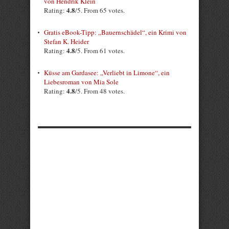
von Hendrik Klein
4.8
Rating:
/5. From 65 votes.
Gratis eBook-Tipp: „Bauernschädel“, ein Krimi von
Stefan K. Heider
4.8
Rating:
/5. From 61 votes.
Küsse am Gardasee: „Verliebt in Limone“, ein
Liebesroman von Mia Sole
4.8
Rating:
/5. From 48 votes.