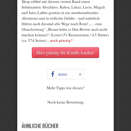
Shop erfährt mit diesem vierten Band einen
fulminanten Abschluss. Rabea, Lukas, Lucie, Magali
und Jules Lafitte geraten in ein atemberaubendes
Abenteuer und in tödliche Gefahr – und natürlich
führen auch diesmal alle Wege nach Rom! „… eine
Glanzleistung“ „Besser hätte es Dan Brown auch nicht
machen können!“ (Leser) (51 Rezensionen / 4,5 Sterne)
(ca. 574 Seiten) –
noch günstig?
Hier günstig für Kindle kaufen!
teilen
0
Mehr Tipps wie diesen?
Rate this item:
Noch keine Bewertung
Submit Rating
ÄHNLICHE BÜCHER