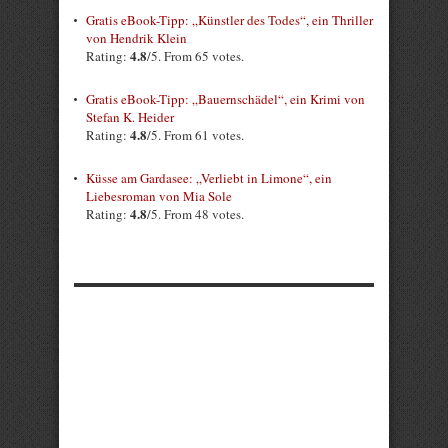
Gratis eBook-Tipp: „Künstler des Todes“, ein Thriller
von Hendrik Klein
4.8
Rating:
/5. From 65 votes.
Gratis eBook-Tipp: „Bauernschädel“, ein Krimi von
Stefan K. Heider
4.8
Rating:
/5. From 61 votes.
Küsse am Gardasee: „Verliebt in Limone“, ein
Liebesroman von Mia Sole
4.8
Rating:
/5. From 48 votes.