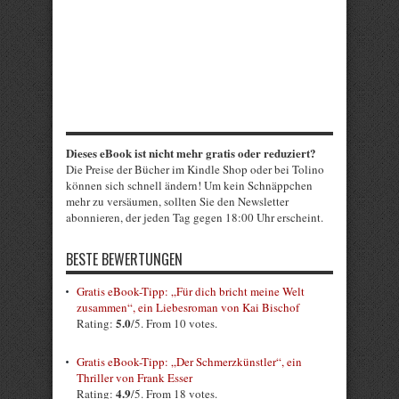
Dieses eBook ist nicht mehr gratis oder reduziert?
Die Preise der Bücher im Kindle Shop oder bei Tolino
können sich schnell ändern! Um kein Schnäppchen
mehr zu versäumen, sollten Sie den Newsletter
abonnieren, der jeden Tag gegen 18:00 Uhr erscheint.
BESTE BEWERTUNGEN
Gratis eBook-Tipp: „Für dich bricht meine Welt
zusammen“, ein Liebesroman von Kai Bischof
5.0
Rating:
/5. From 10 votes.
Gratis eBook-Tipp: „Der Schmerzkünstler“, ein
Thriller von Frank Esser
4.9
Rating:
/5. From 18 votes.