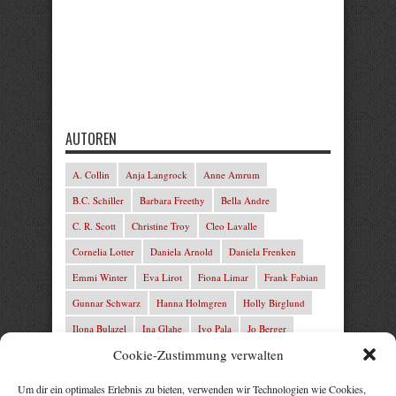
AUTOREN
A. Collin
Anja Langrock
Anne Amrum
B.C. Schiller
Barbara Freethy
Bella Andre
C. R. Scott
Christine Troy
Cleo Lavalle
Cornelia Lotter
Daniela Arnold
Daniela Frenken
Emmi Winter
Eva Lirot
Fiona Limar
Frank Fabian
Gunnar Schwarz
Hanna Holmgren
Holly Birglund
Ilona Bulazel
Ina Glahe
Ivo Pala
Jo Berger
Cookie-Zustimmung verwalten
Josefine Weiss
Josie Charles
Karin Lindberg
L.C. Frey
Laura Winter
Leonie von Zedernburg
Um dir ein optimales Erlebnis zu bieten, verwenden wir Technologien wie Cookies,