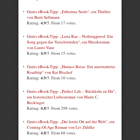
Gratis eBook-Tipp: „Erfrorene Seele“, ein Thriller
von Berit Sellmann
4.9
Rating:
/5. From 17 votes.
Gratis eBook-Tipp: „Lena Rae – Nothingproof: Ein
Song gegen das Verschwinden“, ein Musikroman
von Lauris Vane
4.9
Rating:
/5. From 15 votes.
Gratis eBook-Tipp: „Hannos Reise: Ein unerwarteter
Roadtrip“ von Kai Bischof
4.9
Rating:
/5. From 10 votes.
Gratis eBook-Tipp: „Perfect Life – Rückkehr zu Dir“,
ein historischer Liebesroman von Marie C.
Beckinger
4.8
Rating:
/5. From 298 votes.
Gratis eBook-Tipp: „Der letzte Ort auf der Welt“, ein
Coming-Of-Age Roman von Liv Zühlke
4.8
Rating:
/5. From 68 votes.