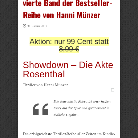
vierte Band der Bestseller-
Reihe von Hanni Münzer
31. Januar 2015
Aktion: nur 99 Cent statt
3,99 €
Showdown – Die Akte
Rosenthal
Thriller von Hanni Münzer
Die Journalistin Rabea ist einer heißen
Story auf der Spur und gerät erneut in
tödliche Gefahr …
Die erfolgreichste Thriller-Reihe aller Zeiten im Kindle-