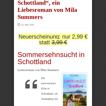
Schottland“, ein
Liebesroman von Mila
Summers
16. Mai 2026
Neuerscheinung: nur 2,99 €
statt
3,99 €
Sommersehnsucht in
Schottland
Liebesroman von Mila Summers
Ein
unerwartetes
Erbe in
Schottland, ein
Neuanfang mit