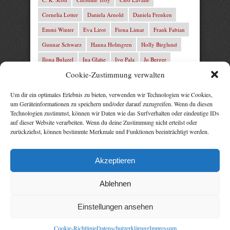
Cornelia Lotter
Daniela Arnold
Daniela Frenken
Emmi Winter
Eva Lirot
Fiona Limar
Frank Fabian
Gunnar Schwarz
Hanna Holmgren
Holly Birglund
Ilona Bulazel
Ina Glahe
Ivo Pala
Jo Berger
Cookie-Zustimmung verwalten
Josefine Weiss
Josie Charles
Karin Lindberg
L.C. Frey
Laura Winter
Leonie von Zedernburg
Um dir ein optimales Erlebnis zu bieten, verwenden wir Technologien wie Cookies,
um Geräteinformationen zu speichern und/oder darauf zuzugreifen. Wenn du diesen
Lita Harris
Marcus Hünnebeck
Marit Bernson
Technologien zustimmst, können wir Daten wie das Surfverhalten oder eindeutige IDs
Mark Franley
Martin Krist
Michelle Schrenk
auf dieser Website verarbeiten. Wenn du deine Zustimmung nicht erteilst oder
zurückziehst, können bestimmte Merkmale und Funktionen beeinträchtigt werden.
Mila Summers
Mira Morton
Nika Lubitsch
Noah Fitz
Nora Amelie
René Junge
Rezepte Profis
Akzeptieren
Rose Snow
Thomas Herzberg
Vital Experts
Ablehnen
Einstellungen ansehen
Cookie-Richtlinie
Datenschutzerklärung
Impressum