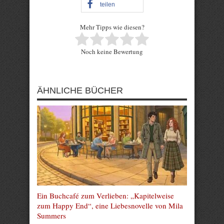
teilen
Mehr Tipps wie diesen?
Rate this item:
Noch keine Bewertung
Submit Rating
ÄHNLICHE BÜCHER
Ein Buchcafé zum Verlieben: „Kapitelweise
zum Happy End“, eine Liebesnovelle von Mila
Summers