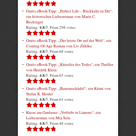
Gratis eBook-Tipp: „Perfect Life – Rückkehr zu Dir“,
ein historischer Liebesroman von Marie C.
Beckinger
4.8
Rating:
/5. From 298 votes.
Gratis eBook-Tipp: „Der letzte Ort auf der Welt“, ein
Coming-Of-Age Roman von Liv Zühlke
4.8
Rating:
/5. From 68 votes.
Gratis eBook-Tipp: „Künstler des Todes“, ein Thriller
von Hendrik Klein
4.8
Rating:
/5. From 65 votes.
Gratis eBook-Tipp: „Bauernschädel“, ein Krimi von
Stefan K. Heider
4.8
Rating:
/5. From 61 votes.
Küsse am Gardasee: „Verliebt in Limone“, ein
Liebesroman von Mia Sole
4.8
Rating:
/5. From 48 votes.