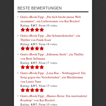
BESTE BEWERTUNGEN
Gratis eBook-Tipp: „Für dich bricht meine Welt
zusammen“, ein Liebesroman von Kai Bischof
5.0
Rating:
/5. From 10 votes.
Gratis eBook-Tipp: „Der Schmerzkünstler“, ein
Thriller von Frank Esser
4.9
Rating:
/5. From 18 votes.
Gratis eBook-Tipp: „Erfrorene Seele“, ein Thriller
von Berit Sellmann
4.9
Rating:
/5. From 17 votes.
Gratis eBook-Tipp: „Lena Rae – Nothingproof: Ein
Song gegen das Verschwinden“, ein Musikroman
von Lauris Vane
4.9
Rating:
/5. From 15 votes.
Gratis eBook-Tipp: „Hannos Reise: Ein unerwarteter
Roadtrip“ von Kai Bischof
4.9
Rating:
/5. From 10 votes.