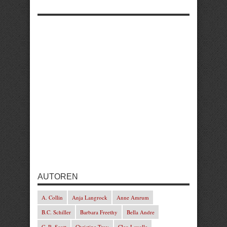
AUTOREN
A. Collin
Anja Langrock
Anne Amrum
B.C. Schiller
Barbara Freethy
Bella Andre
C. R. Scott
Christine Troy
Cleo Lavalle