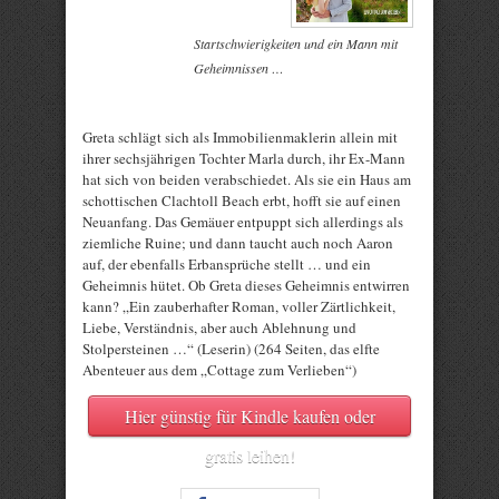
Startschwierigkeiten und ein Mann mit
Geheimnissen …
Greta schlägt sich als Immobilienmaklerin allein mit
ihrer sechsjährigen Tochter Marla durch, ihr Ex-Mann
hat sich von beiden verabschiedet. Als sie ein Haus am
schottischen Clachtoll Beach erbt, hofft sie auf einen
Neuanfang. Das Gemäuer entpuppt sich allerdings als
ziemliche Ruine; und dann taucht auch noch Aaron
auf, der ebenfalls Erbansprüche stellt … und ein
Geheimnis hütet. Ob Greta dieses Geheimnis entwirren
kann? „Ein zauberhafter Roman, voller Zärtlichkeit,
Liebe, Verständnis, aber auch Ablehnung und
Stolpersteinen …“ (Leserin) (264 Seiten, das elfte
Abenteuer aus dem „Cottage zum Verlieben“)
Hier günstig für Kindle kaufen oder
gratis leihen!