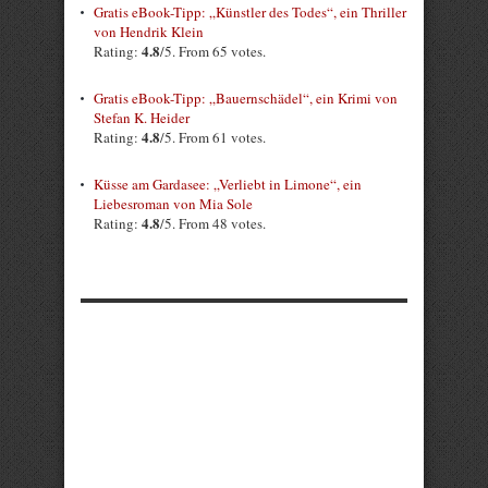
Gratis eBook-Tipp: „Künstler des Todes“, ein Thriller
von Hendrik Klein
4.8
Rating:
/5. From 65 votes.
Gratis eBook-Tipp: „Bauernschädel“, ein Krimi von
Stefan K. Heider
4.8
Rating:
/5. From 61 votes.
Küsse am Gardasee: „Verliebt in Limone“, ein
Liebesroman von Mia Sole
4.8
Rating:
/5. From 48 votes.