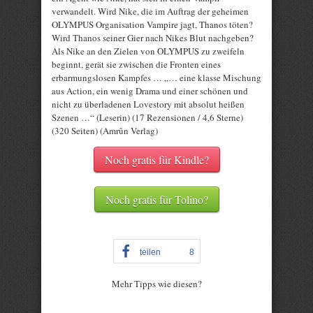
verwandelt. Wird Nike, die im Auftrag der geheimen
OLYMPUS Organisation Vampire jagt, Thanos töten?
Wird Thanos seiner Gier nach Nikes Blut nachgeben?
Als Nike an den Zielen von OLYMPUS zu zweifeln
beginnt, gerät sie zwischen die Fronten eines
erbarmungslosen Kampfes … „… eine klasse Mischung
aus Action, ein wenig Drama und einer schönen und
nicht zu überladenen Lovestory mit absolut heißen
Szenen …“ (Leserin) (17 Rezensionen / 4,6 Sterne)
(320 Seiten) (Amrûn Verlag)
Noch gratis für Kindle?
Noch gratis für Tolino?
teilen
8
Mehr Tipps wie diesen?
Rate this item: