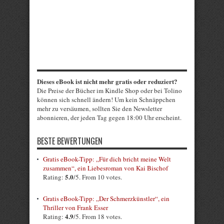
Dieses eBook ist nicht mehr gratis oder reduziert?
Die Preise der Bücher im Kindle Shop oder bei Tolino
können sich schnell ändern! Um kein Schnäppchen
mehr zu versäumen, sollten Sie den Newsletter
abonnieren, der jeden Tag gegen 18:00 Uhr erscheint.
BESTE BEWERTUNGEN
Gratis eBook-Tipp: „Für dich bricht meine Welt
zusammen“, ein Liebesroman von Kai Bischof
5.0
Rating:
/5. From 10 votes.
Gratis eBook-Tipp: „Der Schmerzkünstler“, ein
Thriller von Frank Esser
4.9
Rating:
/5. From 18 votes.