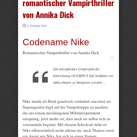
romantischer Vampirthriller
von Annika Dick
6. Februar 2018
Codename Nike
Romantischer Vampirthriller von Annika Dick
Ein missglücktes Genprojekt der
Einrichtung OLYMPUS ließ Soldaten vor
Jahrzehnten zu Vampiren werden …
Nike wurde als Kind genetisch verändert, um einst als
Superagentin Jagd auf die Vampirtruppe zu machen,
die aus einem misslungenen Militärexperiment
entsprang; jetzt merkt sie, dass auch sie selbst sich zu
verwandeln beginnt. Mit diesem Schicksal steht ist
Nike offensichtlich nicht alleine da: auch Thanos, einst
ein Agent wie Nike, hat sich in einen Vampir