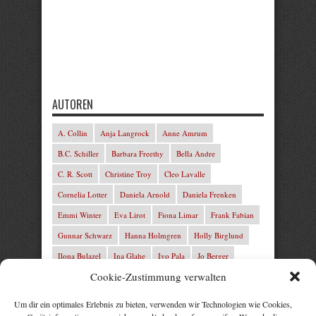
AUTOREN
A. Collin
Anja Langrock
Anne Amrum
B.C. Schiller
Barbara Freethy
Bella Andre
C. R. Scott
Christine Troy
Cleo Lavalle
Cornelia Lotter
Daniela Arnold
Daniela Frenken
Emmi Winter
Eva Lirot
Fiona Limar
Frank Fabian
Gunnar Schwarz
Hanna Holmgren
Holly Birglund
Ilona Bulazel
Ina Glahe
Ivo Pala
Jo Berger
Cookie-Zustimmung verwalten
Josefine Weiss
Josie Charles
Karin Lindberg
L.C. Frey
Laura Winter
Leonie von Zedernburg
Um dir ein optimales Erlebnis zu bieten, verwenden wir Technologien wie Cookies,