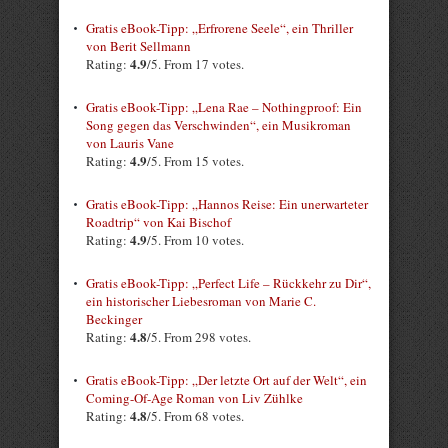
Gratis eBook-Tipp: „Erfrorene Seele“, ein Thriller
von Berit Sellmann
4.9
Rating:
/5. From 17 votes.
Gratis eBook-Tipp: „Lena Rae – Nothingproof: Ein
Song gegen das Verschwinden“, ein Musikroman
von Lauris Vane
4.9
Rating:
/5. From 15 votes.
Gratis eBook-Tipp: „Hannos Reise: Ein unerwarteter
Roadtrip“ von Kai Bischof
4.9
Rating:
/5. From 10 votes.
Gratis eBook-Tipp: „Perfect Life – Rückkehr zu Dir“,
ein historischer Liebesroman von Marie C.
Beckinger
4.8
Rating:
/5. From 298 votes.
Gratis eBook-Tipp: „Der letzte Ort auf der Welt“, ein
Coming-Of-Age Roman von Liv Zühlke
4.8
Rating:
/5. From 68 votes.