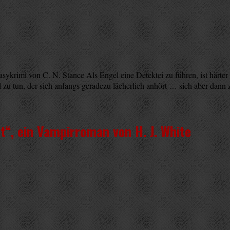
asykrimi von C. N. Stance Als Engel eine Detektei zu führen, ist härte
 zu tun, der sich anfangs geradezu lächerlich anhört … sich aber dann 
t“, ein Vampirroman von H. J. White