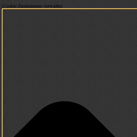
Cookie-Zustimmung verwalten