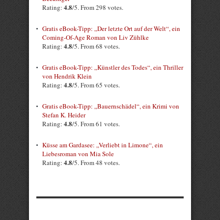
4.8
Rating:
/5. From 298 votes.
Gratis eBook-Tipp: „Der letzte Ort auf der Welt“, ein
Coming-Of-Age Roman von Liv Zühlke
4.8
Rating:
/5. From 68 votes.
Gratis eBook-Tipp: „Künstler des Todes“, ein Thriller
von Hendrik Klein
4.8
Rating:
/5. From 65 votes.
Gratis eBook-Tipp: „Bauernschädel“, ein Krimi von
Stefan K. Heider
4.8
Rating:
/5. From 61 votes.
Küsse am Gardasee: „Verliebt in Limone“, ein
Liebesroman von Mia Sole
4.8
Rating:
/5. From 48 votes.