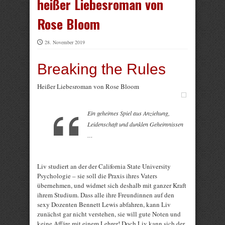
heißer Liebesroman von
Rose Bloom
28. November 2019
Breaking the Rules
Heißer Liebesroman von Rose Bloom
Ein geheimes Spiel aus Anziehung,
Leidenschaft und dunklen Geheimnissen
…
Liv studiert an der der California State University
Psychologie – sie soll die Praxis ihres Vaters
übernehmen, und widmet sich deshalb mit ganzer Kraft
ihrem Studium. Dass alle ihre Freundinnen auf den
sexy Dozenten Bennett Lewis abfahren, kann Liv
zunächst gar nicht verstehen, sie will gute Noten und
keine Affäre mit einem Lehrer! Doch Liv kann sich der