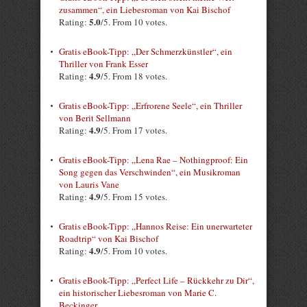
zusammen“, ein Liebesroman von Kai Bischof
5.0
Rating:
/5. From 10 votes.
Gratis eBook-Tipp: „Der Schmerzkünstler“, ein
Thriller von Frank Esser
4.9
Rating:
/5. From 18 votes.
Gratis eBook-Tipp: „Erfrorene Seele“, ein Thriller
von Berit Sellmann
4.9
Rating:
/5. From 17 votes.
Gratis eBook-Tipp: „Lena Rae – Nothingproof: Ein
Song gegen das Verschwinden“, ein Musikroman
von Lauris Vane
4.9
Rating:
/5. From 15 votes.
Gratis eBook-Tipp: „Hannos Reise: Ein unerwarteter
Roadtrip“ von Kai Bischof
4.9
Rating:
/5. From 10 votes.
Gratis eBook-Tipp: „Perfect Life – Rückkehr zu Dir“,
ein historischer Liebesroman von Marie C.
Beckinger