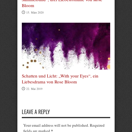
Bloom
15. März 2020
Schatten und Licht: „With your Eyes“, ein
Liebesdrama von Rose Bloom
22. Mai 2019
LEAVE A REPLY
Your email address will not be published. Required
*
fields are marked