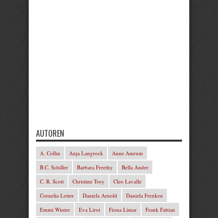
AUTOREN
A. Collin
Anja Langrock
Anne Amrum
B.C. Schiller
Barbara Freethy
Bella Andre
C. R. Scott
Christine Troy
Cleo Lavalle
Cornelia Lotter
Daniela Arnold
Daniela Frenken
Emmi Winter
Eva Lirot
Fiona Limar
Frank Fabian