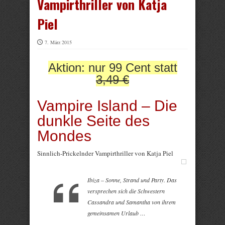
Vampirthriller von Katja
Piel
7. März 2015
Aktion: nur 99 Cent statt
3,49 €
Vampire Island – Die
dunkle Seite des
Mondes
Sinnlich-Prickelnder Vampirthriller von Katja Piel
Ibiza – Sonne, Strand und Party. Das
versprechen sich die Schwestern
Cassandra und Samantha von ihrem
gemeinsamen Urlaub …