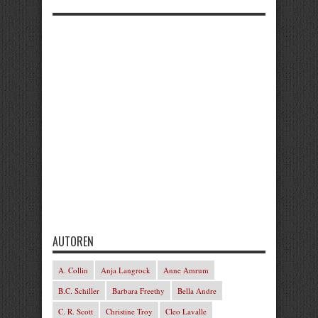
AUTOREN
A. Collin
Anja Langrock
Anne Amrum
B.C. Schiller
Barbara Freethy
Bella Andre
C. R. Scott
Christine Troy
Cleo Lavalle