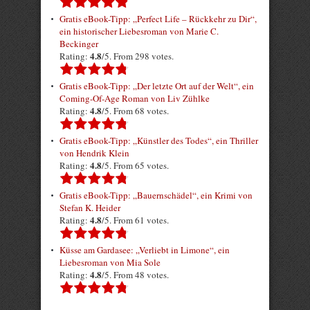
Gratis eBook-Tipp: „Perfect Life – Rückkehr zu Dir“,
ein historischer Liebesroman von Marie C.
Beckinger
4.8
Rating:
/5. From 298 votes.
Gratis eBook-Tipp: „Der letzte Ort auf der Welt“, ein
Coming-Of-Age Roman von Liv Zühlke
4.8
Rating:
/5. From 68 votes.
Gratis eBook-Tipp: „Künstler des Todes“, ein Thriller
von Hendrik Klein
4.8
Rating:
/5. From 65 votes.
Gratis eBook-Tipp: „Bauernschädel“, ein Krimi von
Stefan K. Heider
4.8
Rating:
/5. From 61 votes.
Küsse am Gardasee: „Verliebt in Limone“, ein
Liebesroman von Mia Sole
4.8
Rating:
/5. From 48 votes.