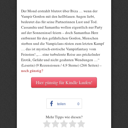
Der Mond erstrahlt blutrot über Ibiza … wenn der
Vampir Gordon mit den hellblauen Augen liebt,
bedeutet das für seine Partnerinnen Lust und Tod.
Cassandra und Samantha wollen eigentlich nur Party
auf der Sonneninsel feiern – doch Samanthas Herz
entbrennt für den gefährlichen Gordon, Menschen
sterben und die Vampiclans rüsten zum letzten Kampf
… das ist mystisch-erotische Vampirfantasy vom
Feinsten! „… eine turbulente Reise aus prickelnder
Erotik, Gefahr und nicht geahnten Wendungen …“
(Leserin) (9 Rezensionen / 4,9 Sterne) (266 Seiten) –
noch günstig?
Hier günstig für Kindle kaufen!
teilen
0
Mehr Tipps wie diesen?
Rate this item: