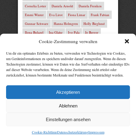
Cornelia Lotter
Daniela Arnold
Daniela Frenken
Emmi Winter
Eva Lirot
Fiona Limar
Frank Fabian
Gunnar Schwarz
Hanna Holmgren
Holly Birglund
Ilona Bulazel
Ina Glahe
Ivo Pala
Jo Berger
Cookie-Zustimmung verwalten
Josefine Weiss
Josie Charles
Karin Lindberg
L.C. Frey
Laura Winter
Leonie von Zedernburg
Um dir ein optimales Erlebnis zu bieten, verwenden wir Technologien wie Cookies,
um Geräteinformationen zu speichern und/oder darauf zuzugreifen. Wenn du diesen
Lita Harris
Marcus Hünnebeck
Marit Bernson
Technologien zustimmst, können wir Daten wie das Surfverhalten oder eindeutige IDs
Mark Franley
Martin Krist
Michelle Schrenk
auf dieser Website verarbeiten. Wenn du deine Zustimmung nicht erteilst oder
zurückziehst, können bestimmte Merkmale und Funktionen beeinträchtigt werden.
Mila Summers
Mira Morton
Nika Lubitsch
Noah Fitz
Nora Amelie
René Junge
Rezepte Profis
Akzeptieren
Rose Snow
Thomas Herzberg
Vital Experts
Ablehnen
Einstellungen ansehen
Cookie-Richtlinie
Datenschutzerklärung
Impressum
Als Amazon-Partner verdiene ich an qualifizierten Verkäufen.