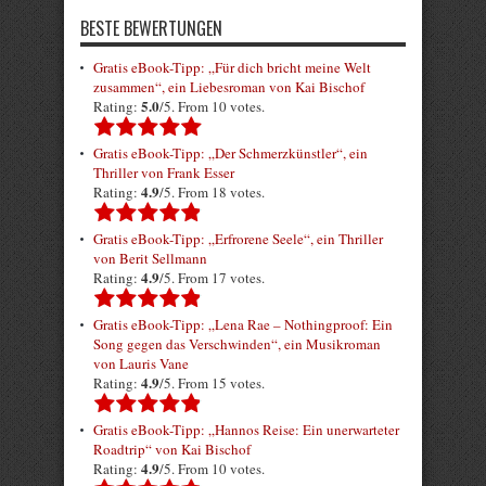
BESTE BEWERTUNGEN
Gratis eBook-Tipp: „Für dich bricht meine Welt
zusammen“, ein Liebesroman von Kai Bischof
5.0
Rating:
/5. From 10 votes.
Gratis eBook-Tipp: „Der Schmerzkünstler“, ein
Thriller von Frank Esser
4.9
Rating:
/5. From 18 votes.
Gratis eBook-Tipp: „Erfrorene Seele“, ein Thriller
von Berit Sellmann
4.9
Rating:
/5. From 17 votes.
Gratis eBook-Tipp: „Lena Rae – Nothingproof: Ein
Song gegen das Verschwinden“, ein Musikroman
von Lauris Vane
4.9
Rating:
/5. From 15 votes.
Gratis eBook-Tipp: „Hannos Reise: Ein unerwarteter
Roadtrip“ von Kai Bischof
4.9
Rating:
/5. From 10 votes.