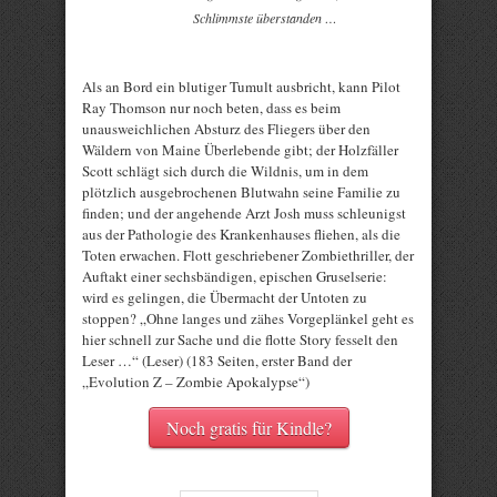
Schlimmste überstanden …
Als an Bord ein blutiger Tumult ausbricht, kann Pilot
Ray Thomson nur noch beten, dass es beim
unausweichlichen Absturz des Fliegers über den
Wäldern von Maine Überlebende gibt; der Holzfäller
Scott schlägt sich durch die Wildnis, um in dem
plötzlich ausgebrochenen Blutwahn seine Familie zu
finden; und der angehende Arzt Josh muss schleunigst
aus der Pathologie des Krankenhauses fliehen, als die
Toten erwachen. Flott geschriebener Zombiethriller, der
Auftakt einer sechsbändigen, epischen Gruselserie:
wird es gelingen, die Übermacht der Untoten zu
stoppen? „Ohne langes und zähes Vorgeplänkel geht es
hier schnell zur Sache und die flotte Story fesselt den
Leser …“ (Leser) (183 Seiten, erster Band der
„Evolution Z – Zombie Apokalypse“)
Noch gratis für Kindle?