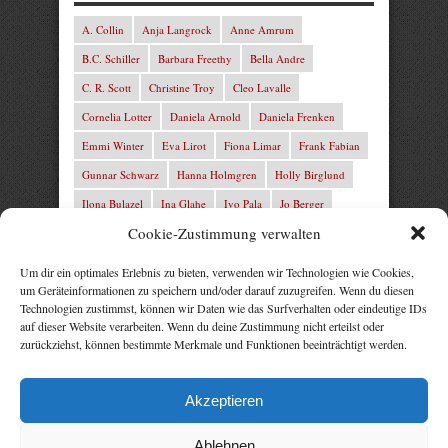
A. Collin
Anja Langrock
Anne Amrum
B.C. Schiller
Barbara Freethy
Bella Andre
C. R. Scott
Christine Troy
Cleo Lavalle
Cornelia Lotter
Daniela Arnold
Daniela Frenken
Emmi Winter
Eva Lirot
Fiona Limar
Frank Fabian
Gunnar Schwarz
Hanna Holmgren
Holly Birglund
Ilona Bulazel
Ina Glahe
Ivo Pala
Jo Berger
Cookie-Zustimmung verwalten
Josefine Weiss
Josie Charles
Karin Lindberg
L.C. Frey
Laura Winter
Leonie von Zedernburg
Um dir ein optimales Erlebnis zu bieten, verwenden wir Technologien wie Cookies,
um Geräteinformationen zu speichern und/oder darauf zuzugreifen. Wenn du diesen
Lita Harris
Marcus Hünnebeck
Marit Bernson
Technologien zustimmst, können wir Daten wie das Surfverhalten oder eindeutige IDs
Mark Franley
Martin Krist
Michelle Schrenk
auf dieser Website verarbeiten. Wenn du deine Zustimmung nicht erteilst oder
zurückziehst, können bestimmte Merkmale und Funktionen beeinträchtigt werden.
Mila Summers
Mira Morton
Nika Lubitsch
Noah Fitz
Nora Amelie
René Junge
Rezepte Profis
Akzeptieren
Rose Snow
Thomas Herzberg
Vital Experts
Ablehnen