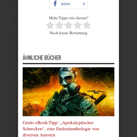
teilen
6
Mehr Tipps wie diesen?
Rate this item:
Noch keine Bewertung
Submit Rating
ÄHNLICHE BÜCHER
Gratis eBook-Tipp: „Apokalyptischer
Schrecken“, eine Endzeitanthologie von
diversen Autoren