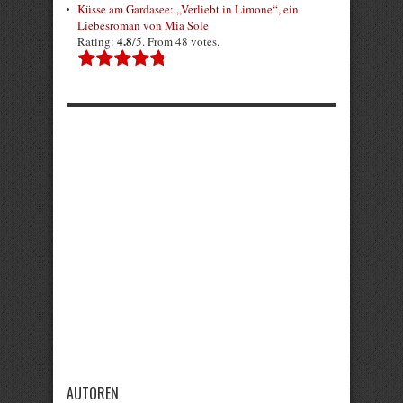
Küsse am Gardasee: „Verliebt in Limone“, ein
Liebesroman von Mia Sole
4.8
Rating:
/5. From 48 votes.
AUTOREN