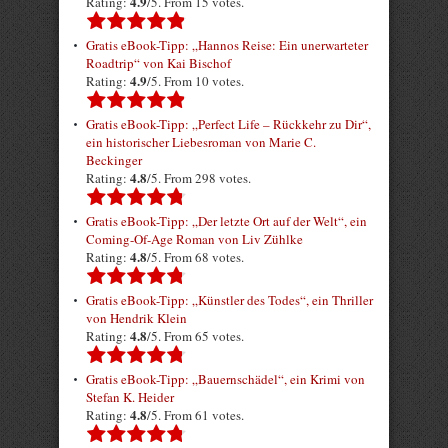
4.9
Rating:
/5. From 15 votes.
Gratis eBook-Tipp: „Hannos Reise: Ein unerwarteter
Roadtrip“ von Kai Bischof
4.9
Rating:
/5. From 10 votes.
Gratis eBook-Tipp: „Perfect Life – Rückkehr zu Dir“,
ein historischer Liebesroman von Marie C.
Beckinger
4.8
Rating:
/5. From 298 votes.
Gratis eBook-Tipp: „Der letzte Ort auf der Welt“, ein
Coming-Of-Age Roman von Liv Zühlke
4.8
Rating:
/5. From 68 votes.
Gratis eBook-Tipp: „Künstler des Todes“, ein Thriller
von Hendrik Klein
4.8
Rating:
/5. From 65 votes.
Gratis eBook-Tipp: „Bauernschädel“, ein Krimi von
Stefan K. Heider
4.8
Rating:
/5. From 61 votes.