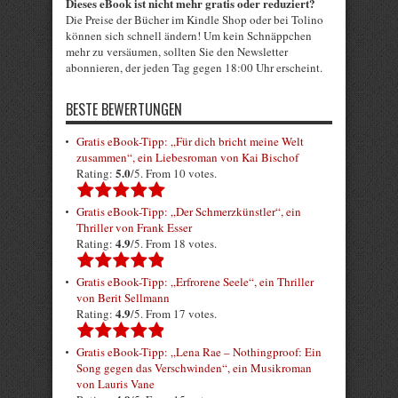
Dieses eBook ist nicht mehr gratis oder reduziert?
Die Preise der Bücher im Kindle Shop oder bei Tolino
können sich schnell ändern! Um kein Schnäppchen
mehr zu versäumen, sollten Sie den Newsletter
abonnieren, der jeden Tag gegen 18:00 Uhr erscheint.
BESTE BEWERTUNGEN
Gratis eBook-Tipp: „Für dich bricht meine Welt
zusammen“, ein Liebesroman von Kai Bischof
5.0
Rating:
/5. From 10 votes.
Gratis eBook-Tipp: „Der Schmerzkünstler“, ein
Thriller von Frank Esser
4.9
Rating:
/5. From 18 votes.
Gratis eBook-Tipp: „Erfrorene Seele“, ein Thriller
von Berit Sellmann
4.9
Rating:
/5. From 17 votes.
Gratis eBook-Tipp: „Lena Rae – Nothingproof: Ein
Song gegen das Verschwinden“, ein Musikroman
von Lauris Vane