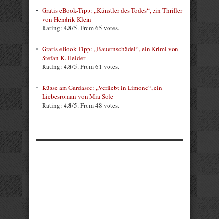
Gratis eBook-Tipp: „Künstler des Todes“, ein Thriller
von Hendrik Klein
4.8
Rating:
/5. From 65 votes.
Gratis eBook-Tipp: „Bauernschädel“, ein Krimi von
Stefan K. Heider
4.8
Rating:
/5. From 61 votes.
Küsse am Gardasee: „Verliebt in Limone“, ein
Liebesroman von Mia Sole
4.8
Rating:
/5. From 48 votes.