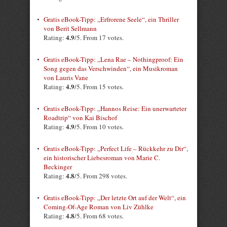
Gratis eBook-Tipp: „Erfrorene Seele“, ein Thriller
von Berit Sellmann
4.9
Rating:
/5. From 17 votes.
Gratis eBook-Tipp: „Lena Rae – Nothingproof: Ein
Song gegen das Verschwinden“, ein Musikroman
von Lauris Vane
4.9
Rating:
/5. From 15 votes.
Gratis eBook-Tipp: „Hannos Reise: Ein unerwarteter
Roadtrip“ von Kai Bischof
4.9
Rating:
/5. From 10 votes.
Gratis eBook-Tipp: „Perfect Life – Rückkehr zu Dir“,
ein historischer Liebesroman von Marie C.
Beckinger
4.8
Rating:
/5. From 298 votes.
Gratis eBook-Tipp: „Der letzte Ort auf der Welt“, ein
Coming-Of-Age Roman von Liv Zühlke
4.8
Rating:
/5. From 68 votes.