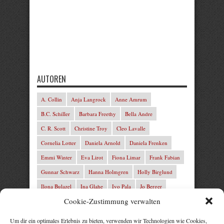
AUTOREN
A. Collin
Anja Langrock
Anne Amrum
B.C. Schiller
Barbara Freethy
Bella Andre
C. R. Scott
Christine Troy
Cleo Lavalle
Cornelia Lotter
Daniela Arnold
Daniela Frenken
Emmi Winter
Eva Lirot
Fiona Limar
Frank Fabian
Gunnar Schwarz
Hanna Holmgren
Holly Birglund
Ilona Bulazel
Ina Glahe
Ivo Pala
Jo Berger
Cookie-Zustimmung verwalten
Josefine Weiss
Josie Charles
Karin Lindberg
L.C. Frey
Laura Winter
Leonie von Zedernburg
Um dir ein optimales Erlebnis zu bieten, verwenden wir Technologien wie Cookies,