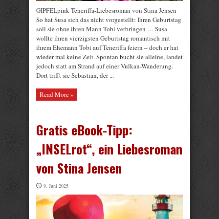
GIPFELpink Teneriffa-Liebesroman von Stina Jensen
So hat Susa sich das nicht vorgestellt: Ihren Geburtstag
soll sie ohne ihren Mann Tobi verbringen … Susa
wollte ihren vierzigsten Geburtstag romantisch mit
ihrem Ehemann Tobi auf Teneriffa feiern – doch er hat
wieder mal keine Zeit. Spontan bucht sie alleine, landet
jedoch statt am Strand auf einer Vulkan-Wanderung.
Dort trifft sie Sebastian, der ...
Read More »
Gratis eBook-Tipp:
„INSELrot“, ein Liebesroman
von Stina Jensen
9. Juni 2025