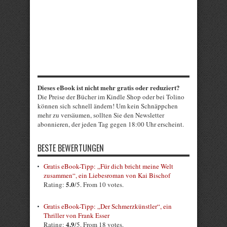
Dieses eBook ist nicht mehr gratis oder reduziert?
Die Preise der Bücher im Kindle Shop oder bei Tolino
können sich schnell ändern! Um kein Schnäppchen
mehr zu versäumen, sollten Sie den Newsletter
abonnieren, der jeden Tag gegen 18:00 Uhr erscheint.
BESTE BEWERTUNGEN
Gratis eBook-Tipp: „Für dich bricht meine Welt
zusammen“, ein Liebesroman von Kai Bischof
5.0
Rating:
/5. From 10 votes.
Gratis eBook-Tipp: „Der Schmerzkünstler“, ein
Thriller von Frank Esser
4.9
Rating:
/5. From 18 votes.