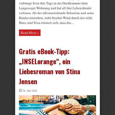
verbringt Svea ihre Tage in der Dachkammer ihrer
Langeooger Wohnung und hat all ihre Lebensfreude
verloren. Als der alleinerziehende Sebastian und seine
Kinder einziehen, weht frischer Wind durch das stille
Haus, und Svea erinnert sich, dass das ...
Read More »
Gratis eBook-Tipp:
„INSELorange“, ein
Liebesroman von Stina
Jensen
26. Mai 2026