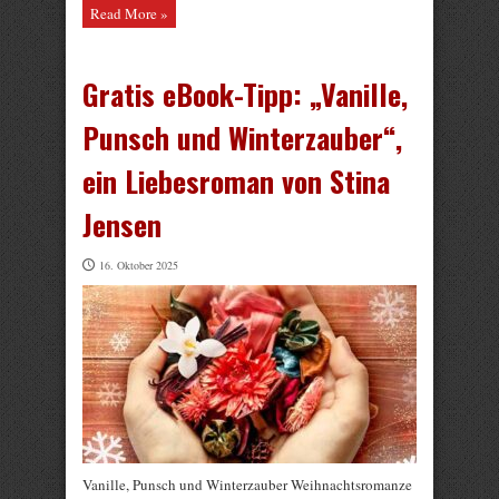
Read More »
Gratis eBook-Tipp: „Vanille,
Punsch und Winterzauber“,
ein Liebesroman von Stina
Jensen
16. Oktober 2025
Vanille, Punsch und Winterzauber Weihnachtsromanze