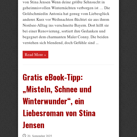
von Stina Jensen Wenn deine größte Sehnsucht in
geheimnisvollen Winternächten verborgen ist … Die
Goldschmiedin Antonia hat genug vom Liebesglück
anderer. Kurz vor Weihnachten flüchtet sie aus ihrem
Nordsee-Alltag ins verschneite Bayern. Dort hilft sie
bei einer Renovierung, sortiert ihre Gedanken und
begegnet dem charmanten Maler Conny. Die beiden
verstehen sich blendend, doch Gefühle sind ...
Read More »
Gratis eBook-Tipp:
„Misteln, Schnee und
Winterwunder“, ein
Liebesroman von Stina
Jensen
20. September 2025