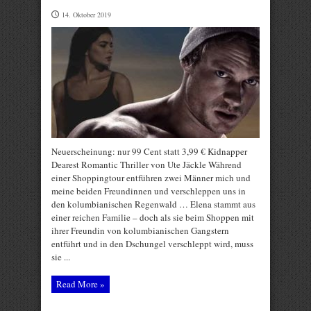
14. Oktober 2019
Neuerscheinung: nur 99 Cent statt 3,99 € Kidnapper
Dearest Romantic Thriller von Ute Jäckle Während
einer Shoppingtour entführen zwei Männer mich und
meine beiden Freundinnen und verschleppen uns in
den kolumbianischen Regenwald … Elena stammt aus
einer reichen Familie – doch als sie beim Shoppen mit
ihrer Freundin von kolumbianischen Gangstern
entführt und in den Dschungel verschleppt wird, muss
sie ...
Read More »