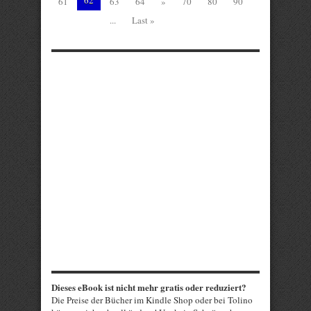
62
61
63
64
»
70
80
90
...
Last »
Dieses eBook ist nicht mehr gratis oder reduziert?
Die Preise der Bücher im Kindle Shop oder bei Tolino