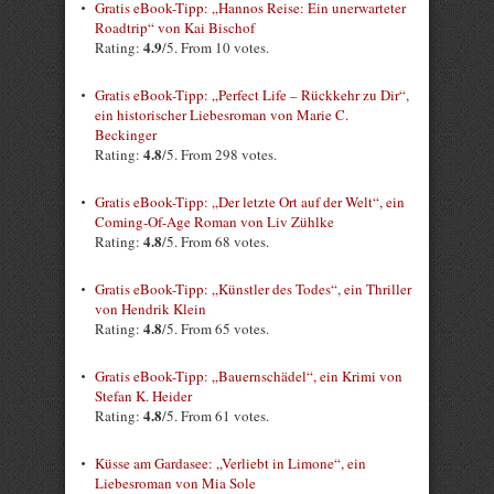
Gratis eBook-Tipp: „Hannos Reise: Ein unerwarteter
Roadtrip“ von Kai Bischof
4.9
Rating:
/5. From 10 votes.
Gratis eBook-Tipp: „Perfect Life – Rückkehr zu Dir“,
ein historischer Liebesroman von Marie C.
Beckinger
4.8
Rating:
/5. From 298 votes.
Gratis eBook-Tipp: „Der letzte Ort auf der Welt“, ein
Coming-Of-Age Roman von Liv Zühlke
4.8
Rating:
/5. From 68 votes.
Gratis eBook-Tipp: „Künstler des Todes“, ein Thriller
von Hendrik Klein
4.8
Rating:
/5. From 65 votes.
Gratis eBook-Tipp: „Bauernschädel“, ein Krimi von
Stefan K. Heider
4.8
Rating:
/5. From 61 votes.
Küsse am Gardasee: „Verliebt in Limone“, ein
Liebesroman von Mia Sole