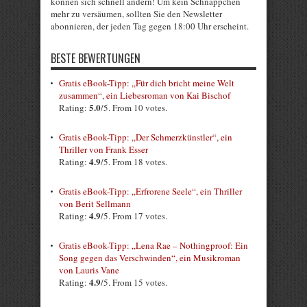
können sich schnell ändern! Um kein Schnäppchen
mehr zu versäumen, sollten Sie den Newsletter
abonnieren, der jeden Tag gegen 18:00 Uhr erscheint.
BESTE BEWERTUNGEN
Gratis eBook-Tipp: „Für dich bricht meine Welt
zusammen“, ein Liebesroman von Kai Bischof
5.0
Rating:
/5. From 10 votes.
Gratis eBook-Tipp: „Der Schmerzkünstler“, ein
Thriller von Frank Esser
4.9
Rating:
/5. From 18 votes.
Gratis eBook-Tipp: „Erfrorene Seele“, ein Thriller
von Berit Sellmann
4.9
Rating:
/5. From 17 votes.
Gratis eBook-Tipp: „Lena Rae – Nothingproof: Ein
Song gegen das Verschwinden“, ein Musikroman
von Lauris Vane
4.9
Rating:
/5. From 15 votes.