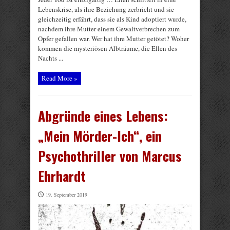
Lebenskrise, als ihre Beziehung zerbricht und sie
gleichzeitig erfährt, dass sie als Kind adoptiert wurde,
nachdem ihre Mutter einem Gewaltverbrechen zum
Opfer gefallen war. Wer hat ihre Mutter getötet? Woher
kommen die mysteriösen Albträume, die Ellen des
Nachts ...
Read More »
Abgründe eines Lebens:
„Mein Mörder-Ich“, ein
Psychothriller von Marcus
Ehrhardt
19. September 2019