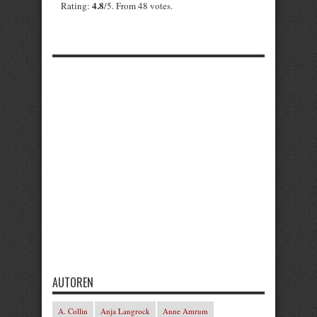
4.8
Rating:
/5. From 48 votes.
AUTOREN
A. Collin
Anja Langrock
Anne Amrum