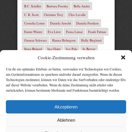
B.C. Schiller
Barbara Freethy
Bella Andre
C. R. Scott
Christine Troy
Cleo Lavalle
Cornelia Lotter
Daniela Arnold
Daniela Frenken
Emmi Winter
Eva Lirot
Fiona Limar
Frank Fabian
Gunnar Schwarz
Hanna Holmgren
Holly Birglund
Ilona Bulazel
Ina Glahe
Ivo Pala
Jo Berger
Cookie-Zustimmung verwalten
Josefine Weiss
Josie Charles
Karin Lindberg
L.C. Frey
Laura Winter
Leonie von Zedernburg
Um dir ein optimales Erlebnis zu bieten, verwenden wir Technologien wie Cookies,
um Geräteinformationen zu speichern und/oder darauf zuzugreifen. Wenn du diesen
Lita Harris
Marcus Hünnebeck
Marit Bernson
Technologien zustimmst, können wir Daten wie das Surfverhalten oder eindeutige IDs
Mark Franley
Martin Krist
Michelle Schrenk
auf dieser Website verarbeiten. Wenn du deine Zustimmung nicht erteilst oder
zurückziehst, können bestimmte Merkmale und Funktionen beeinträchtigt werden.
Mila Summers
Mira Morton
Nika Lubitsch
Noah Fitz
Nora Amelie
René Junge
Rezepte Profis
Akzeptieren
Rose Snow
Thomas Herzberg
Vital Experts
Ablehnen