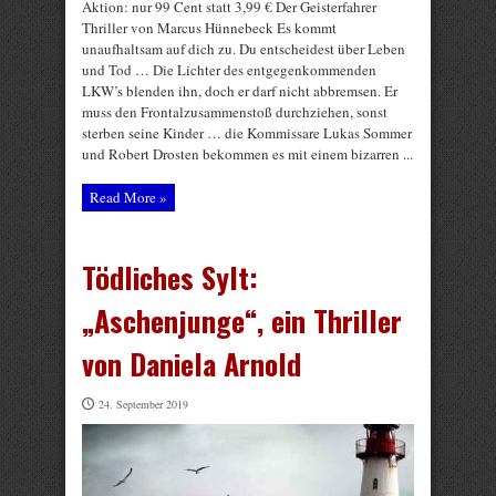
Aktion: nur 99 Cent statt 3,99 € Der Geisterfahrer
Thriller von Marcus Hünnebeck Es kommt
unaufhaltsam auf dich zu. Du entscheidest über Leben
und Tod … Die Lichter des entgegenkommenden
LKW’s blenden ihn, doch er darf nicht abbremsen. Er
muss den Frontalzusammenstoß durchziehen, sonst
sterben seine Kinder … die Kommissare Lukas Sommer
und Robert Drosten bekommen es mit einem bizarren ...
Read More »
Tödliches Sylt:
„Aschenjunge“, ein Thriller
von Daniela Arnold
24. September 2019