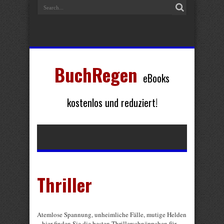
BuchRegen
eBooks
kostenlos und reduziert!
Thriller
Atemlose Spannung, unheimliche Fälle, mutige Helden
– hier finden Sie die besten Thrillerschnäppchen für