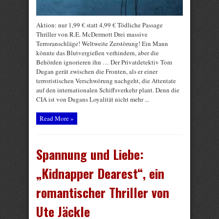
Aktion: nur 1,99 € statt 4,99 € Tödliche Passage
Thriller von R.E. McDermott Drei massive
Terroranschläge! Weltweite Zerstörung! Ein Mann
könnte das Blutvergießen verhindern, aber die
Behörden ignorieren ihn … Der Privatdetektiv Tom
Dugan gerät zwischen die Fronten, als er einer
terroristischen Verschwörung nachgeht, die Attentate
auf den internationalen Schiffsverkehr plant. Denn die
CIA ist von Dugans Loyalität nicht mehr ...
Read More »
Spannung und Liebe:
„Kidnapper Dearest“, ein
romantischer Thriller von
Ute Jäckle