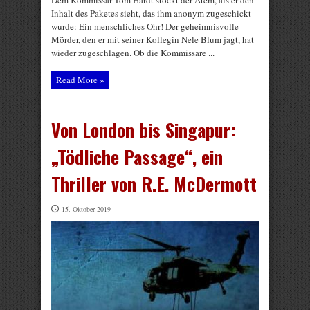
Dem Kommissar Tom Hardt stockt der Atem, als er den
Inhalt des Paketes sieht, das ihm anonym zugeschickt
wurde: Ein menschliches Ohr! Der geheimnisvolle
Mörder, den er mit seiner Kollegin Nele Blum jagt, hat
wieder zugeschlagen. Ob die Kommissare ...
Read More »
Von London bis Singapur:
„Tödliche Passage“, ein
Thriller von R.E. McDermott
15. Oktober 2019