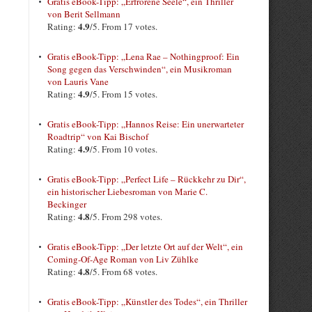
Gratis eBook-Tipp: „Erfrorene Seele“, ein Thriller
von Berit Sellmann
4.9
Rating:
/5. From 17 votes.
Gratis eBook-Tipp: „Lena Rae – Nothingproof: Ein
Song gegen das Verschwinden“, ein Musikroman
von Lauris Vane
4.9
Rating:
/5. From 15 votes.
Gratis eBook-Tipp: „Hannos Reise: Ein unerwarteter
Roadtrip“ von Kai Bischof
4.9
Rating:
/5. From 10 votes.
Gratis eBook-Tipp: „Perfect Life – Rückkehr zu Dir“,
ein historischer Liebesroman von Marie C.
Beckinger
4.8
Rating:
/5. From 298 votes.
Gratis eBook-Tipp: „Der letzte Ort auf der Welt“, ein
Coming-Of-Age Roman von Liv Zühlke
4.8
Rating:
/5. From 68 votes.
Gratis eBook-Tipp: „Künstler des Todes“, ein Thriller