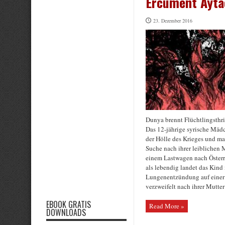
Ercüment Ayta
23. Dezember 2016
Dunya brennt Flüchtlingsthr
Das 12-jährige syrische Mädc
der Hölle des Krieges und ma
Suche nach ihrer leiblichen 
einem Lastwagen nach Österre
als lebendig landet das Kind
Lungenentzündung auf einer 
verzweifelt nach ihrer Mutter 
EBOOK GRATIS
Read More »
DOWNLOADS