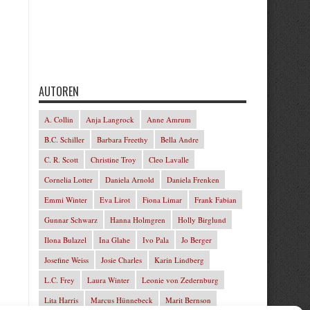
AUTOREN
A. Collin
Anja Langrock
Anne Amrum
B.C. Schiller
Barbara Freethy
Bella Andre
C. R. Scott
Christine Troy
Cleo Lavalle
Cornelia Lotter
Daniela Arnold
Daniela Frenken
Emmi Winter
Eva Lirot
Fiona Limar
Frank Fabian
Gunnar Schwarz
Hanna Holmgren
Holly Birglund
Ilona Bulazel
Ina Glahe
Ivo Pala
Jo Berger
Josefine Weiss
Josie Charles
Karin Lindberg
L.C. Frey
Laura Winter
Leonie von Zedernburg
Lita Harris
Marcus Hünnebeck
Marit Bernson