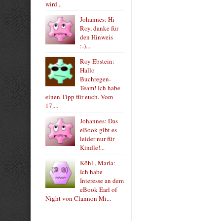
wird...
Johannes: Hi
Roy, danke für
den Hinweis
:-)...
Roy Ebstein:
Hallo
Buchregen-
Team! Ich habe
einen Tipp für euch. Vom
17....
Johannes: Das
eBook gibt es
leider nur für
Kindle!...
Köhl , Maria:
Ich habe
Interesse an dem
eBook Earl of
Night von Clannon Mi...