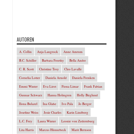
AUTOREN
A. Collin
Anja Langrock
Anne Amrum
B.C. Schiller
Barbara Freethy
Bella Andre
C. R. Scott
Christine Troy
Cleo Lavalle
Cornelia Lotter
Daniela Arnold
Daniela Frenken
Emmi Winter
Eva Lirot
Fiona Limar
Frank Fabian
Gunnar Schwarz
Hanna Holmgren
Holly Birglund
Ilona Bulazel
Ina Glahe
Ivo Pala
Jo Berger
Josefine Weiss
Josie Charles
Karin Lindberg
L.C. Frey
Laura Winter
Leonie von Zedernburg
Lita Harris
Marcus Hünnebeck
Marit Bernson