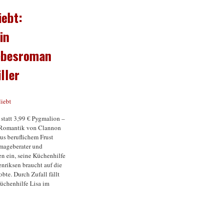
iebt:
in
iebesroman
ller
 statt 3,99 € Pygmalion –
e Romantik von Clannon
us beruflichem Frust
Imageberater und
n ein, seine Küchenhilfe
nriksen braucht auf die
obte. Durch Zufall fällt
üchenhilfe Lisa im