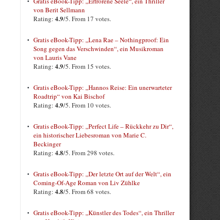
Gratis eBook-Tipp: „Erfrorene Seele“, ein Thriller
von Berit Sellmann
4.9
Rating:
/5. From 17 votes.
Gratis eBook-Tipp: „Lena Rae – Nothingproof: Ein
Song gegen das Verschwinden“, ein Musikroman
von Lauris Vane
4.9
Rating:
/5. From 15 votes.
Gratis eBook-Tipp: „Hannos Reise: Ein unerwarteter
Roadtrip“ von Kai Bischof
4.9
Rating:
/5. From 10 votes.
Gratis eBook-Tipp: „Perfect Life – Rückkehr zu Dir“,
ein historischer Liebesroman von Marie C.
Beckinger
4.8
Rating:
/5. From 298 votes.
Gratis eBook-Tipp: „Der letzte Ort auf der Welt“, ein
Coming-Of-Age Roman von Liv Zühlke
4.8
Rating:
/5. From 68 votes.
Gratis eBook-Tipp: „Künstler des Todes“, ein Thriller