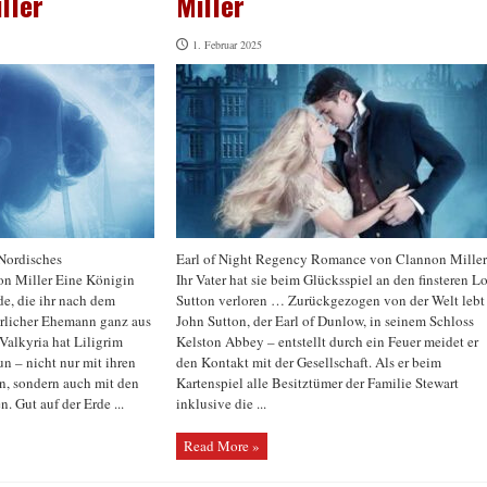
ller
Miller
1. Februar 2025
Nordisches
Earl of Night Regency Romance von Clannon Miller
on Miller Eine Königin
Ihr Vater hat sie beim Glücksspiel an den finsteren L
de, die ihr nach dem
Sutton verloren … Zurückgezogen von der Welt lebt
hrlicher Ehemann ganz aus
John Sutton, der Earl of Dunlow, in seinem Schloss
Valkyria hat Liligrim
Kelston Abbey – entstellt durch ein Feuer meidet er
un – nicht nur mit ihren
den Kontakt mit der Gesellschaft. Als er beim
n, sondern auch mit den
Kartenspiel alle Besitztümer der Familie Stewart
. Gut auf der Erde ...
inklusive die ...
Read More »