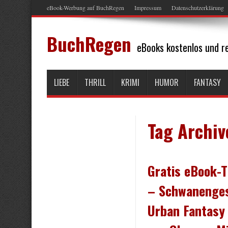
eBook-Werbung auf BuchRegen
Impressum
Datenschutzerklärung
BuchRegen
eBooks kostenlos und re
LIEBE
THRILL
KRIMI
HUMOR
FANTASY
Tag Archiv
Gratis eBook-T
– Schwanenges
Urban Fantasy