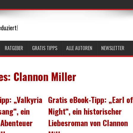
duziert!
RATGEBER
GRATIS TIPPS
ALLE AUTOREN
NEWSLETTER
es:
Clannon Miller
ipp: „Valkyria
Gratis eBook-Tipp: „Earl of
ang“, ein
Night“, ein historischer
 Abenteuer
Liebesroman von Clannon