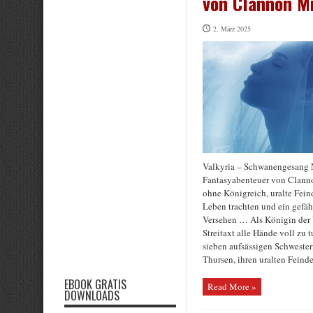
von Clannon Mi
2. März 2025
Valkyria – Schwanengesang 
Fantasyabenteuer von Clann
ohne Königreich, uralte Fein
Leben trachten und ein gefä
Versehen … Als Königin der 
Streitaxt alle Hände voll zu t
sieben aufsässigen Schwester
Thursen, ihren uralten Feinden
EBOOK GRATIS
Read More »
DOWNLOADS