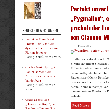
Perfekt unverl
„Pygmalion“, e
prickelnder L
NEUESTE BEWERTUNGEN
von Clannon Mi
Der letzte Mensch auf
Erden: „Tag Eins“, ein
14. Februar 2017
dystopischer Thriller von
Florian Schepke
5.0
Rating:
/5. From 1 vote.
Kindle Lesefestival: nur 1,19
perfekt unverliebt Sinnlich
Gratis eBook-Tipp: „Dr.
Miller Aus einer Laune und a
Daniel Norden“, ein
heraus willigt der berühmte 
Arztroman von Patricia
Frauenhasser Henrik Henrikse
Vandenberg
Lisa zu coachen … Henrik He
4.1
Rating:
/5. From 12
Schnelle eine rothaarige Verl
votes.
ihm und seinem Bruder die K
wahrsten ...
Gratis eBook-Tipp:
„Haarmanns Kopf“, ein
Read More »
Psychothriller von Roy