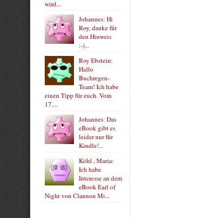
wird...
Johannes: Hi
Roy, danke für
den Hinweis
:-)...
Roy Ebstein:
Hallo
Buchregen-
Team! Ich habe
einen Tipp für euch. Vom
17....
Johannes: Das
eBook gibt es
leider nur für
Kindle!...
Köhl , Maria:
Ich habe
Interesse an dem
eBook Earl of
Night von Clannon Mi...