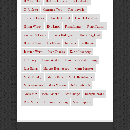
B.C. Schiller
Barbara Freethy
Bella Andre
C. R. Scott
Christine Troy
Cleo Lavalle
Cornelia Lotter
Daniela Arnold
Daniela Frenken
Emmi Winter
Eva Lirot
Fiona Limar
Frank Fabian
Gunnar Schwarz
Hanna Holmgren
Holly Birglund
Ilona Bulazel
Ina Glahe
Ivo Pala
Jo Berger
Josefine Weiss
Josie Charles
Karin Lindberg
L.C. Frey
Laura Winter
Leonie von Zedernburg
Lita Harris
Marcus Hünnebeck
Marit Bernson
Mark Franley
Martin Krist
Michelle Schrenk
Mila Summers
Mira Morton
Nika Lubitsch
Noah Fitz
Nora Amelie
René Junge
Rezepte Profis
Rose Snow
Thomas Herzberg
Vital Experts