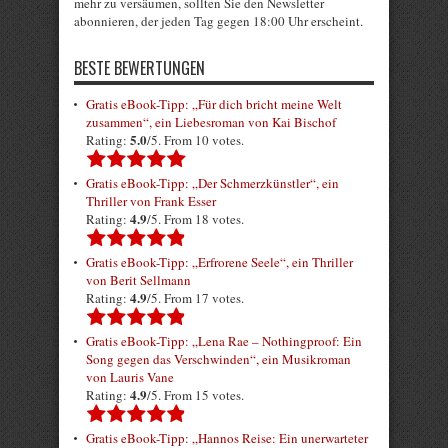
mehr zu versäumen, sollten Sie den Newsletter
abonnieren, der jeden Tag gegen 18:00 Uhr erscheint.
BESTE BEWERTUNGEN
Gratis eBook-Tipp: „Für dich bricht meine Welt
zusammen“, ein Liebesroman von Kai Bischof
5.0
Rating:
/5. From 10 votes.
Gratis eBook-Tipp: „Der Schmerzkünstler“, ein
Thriller von Frank Esser
4.9
Rating:
/5. From 18 votes.
Gratis eBook-Tipp: „Erfrorene Seele“, ein Thriller
von Berit Sellmann
4.9
Rating:
/5. From 17 votes.
Gratis eBook-Tipp: „Lena Rae – Nothingproof: Ein
Song gegen das Verschwinden“, ein Musikroman
von Lauris Vane
4.9
Rating:
/5. From 15 votes.
Gratis eBook-Tipp: „Hannos Reise: Ein unerwarteter