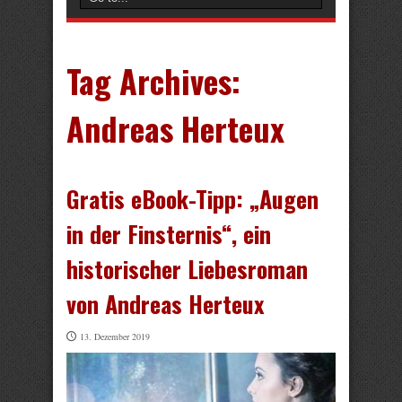
Tag Archives:
Andreas Herteux
Gratis eBook-Tipp: „Augen
in der Finsternis“, ein
historischer Liebesroman
von Andreas Herteux
13. Dezember 2019