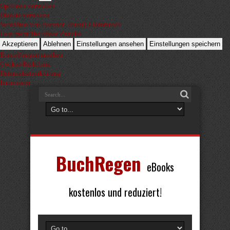
Optionen verwalten
Dienste verwalten
Verwalten von {vendor_count}-Lieferanten
Lese mehr über diese Zwecke
Akzeptieren
Ablehnen
Einstellungen ansehen
Einstellungen speichern
Einstellungen ansehen
Cookie-Richtlinie
Datenschutzerklärung
Impressum
BuchRegen
eBooks
kostenlos und reduziert!