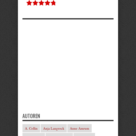
AUTOREN
A. Collin
Anja Langrock
Anne Amrum