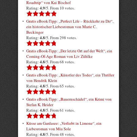
Roadtrip“ von Kai Bischof
4.9
Rating:
/5. From 10 votes.
Gratis eBook-Tipp: „Perfect Life – Rückkehr zu Dir“,
ein historischer Liebesroman von Marie C.
Beckinger
4.8
Rating:
/5. From 298 votes.
Gratis eBook-Tipp: „Der letzte Ort auf der Welt“, ein
Coming-Of-Age Roman von Liv Zühlke
4.8
Rating:
/5. From 68 votes.
Gratis eBook-Tipp: „Künstler des Todes“, ein Thriller
von Hendrik Klein
4.8
Rating:
/5. From 65 votes.
Gratis eBook-Tipp: „Bauernschädel“, ein Krimi von
Stefan K. Heider
4.8
Rating:
/5. From 61 votes.
Küsse am Gardasee: „Verliebt in Limone“, ein
Liebesroman von Mia Sole
4.8
Rating:
/5. From 48 votes.